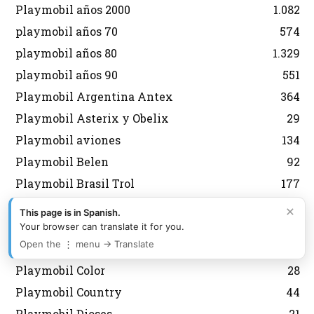
Playmobil años 2000
1.082
playmobil años 70
574
playmobil años 80
1.329
playmobil años 90
551
Playmobil Argentina Antex
364
Playmobil Asterix y Obelix
29
Playmobil aviones
134
Playmobil Belen
92
Playmobil Brasil Trol
177
Playmobil Carrefour
9
×
This page is in Spanish.
Playmobil City
599
Your browser can translate it for you.
Open the ⋮ menu → Translate
Playmobil Coleccionista
114
Playmobil Color
28
Playmobil Country
44
Playmobil Dioses
21