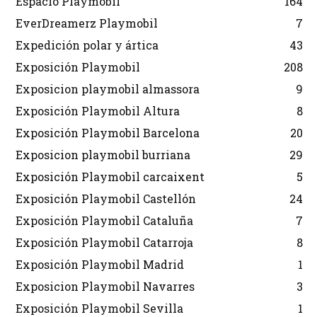
Espacio Playmobil
164
EverDreamerz Playmobil
7
Expedición polar y ártica
43
Exposición Playmobil
208
Exposicion playmobil almassora
9
Exposición Playmobil Altura
8
Exposición Playmobil Barcelona
20
Exposicion playmobil burriana
29
Exposición Playmobil carcaixent
5
Exposición Playmobil Castellón
24
Exposición Playmobil Cataluña
7
Exposición Playmobil Catarroja
8
Exposición Playmobil Madrid
1
Exposicion Playmobil Navarres
3
Exposición Playmobil Sevilla
1