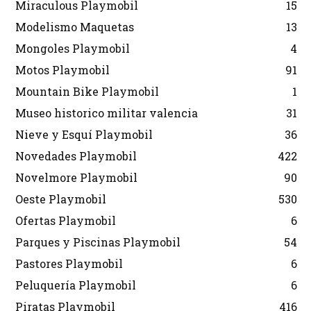
Miraculous Playmobil
15
Modelismo Maquetas
13
Mongoles Playmobil
4
Motos Playmobil
91
Mountain Bike Playmobil
1
Museo historico militar valencia
31
Nieve y Esquí Playmobil
36
Novedades Playmobil
422
Novelmore Playmobil
90
Oeste Playmobil
530
Ofertas Playmobil
6
Parques y Piscinas Playmobil
54
Pastores Playmobil
6
Peluquería Playmobil
6
Piratas Playmobil
416