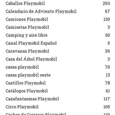
Caballos Playmobil
293
Calendario de Adviento Playmobil
67
Camiones Playmobil
130
Camisetas Playmobil
3
Camping y aire libre
50
Canal Playmobil Español
5
Caravanas Playmobil
39
Casa del Árbol Playmobil
3
casas playmobil
70
casas playmobil oeste
13
Castillos Playmobil
78
Catálogos Playmobil
61
Cazafantasmas Playmobil
117
Circo Playmobil
105
Coches de Carreras Playmobil
119