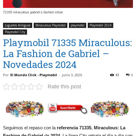
71335 miraculous gabriel s fashion show
Juguetes Antiguos
Miraculous Playmobil
playmobil
Playmobil 2024
Playmobil City
Playmobil 71335 Miraculous:
La Fashion de Gabriel –
Novedades 2024
Por
El Mundo Click - Playmobil
-
junio 3, 2026
61
0
Rate this post
Seguimos el repaso con la
referencia 71335
,
Miraculous: La
Fashion de Gabriel
de
2024
. La línea City retrata el día a día con