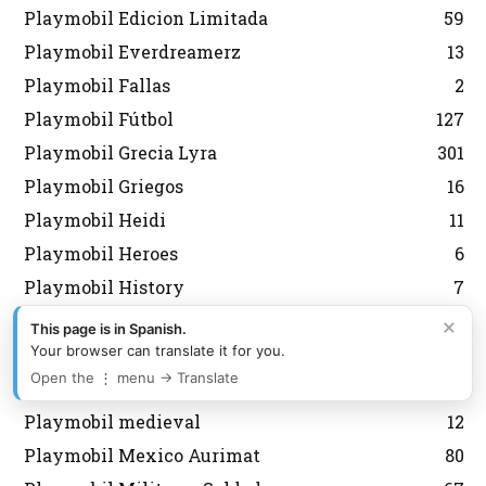
Playmobil Edicion Limitada
59
Playmobil Everdreamerz
13
Playmobil Fallas
2
Playmobil Fútbol
127
Playmobil Grecia Lyra
301
Playmobil Griegos
16
Playmobil Heidi
11
Playmobil Heroes
6
Playmobil History
7
Playmobil Japon
6
×
This page is in Spanish.
Your browser can translate it for you.
Playmobil Korea
43
Open the ⋮ menu → Translate
Playmobil Magic
8
Playmobil medieval
12
Playmobil Mexico Aurimat
80