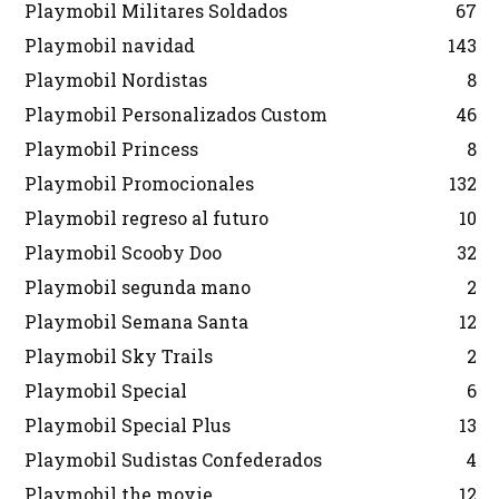
Playmobil Militares Soldados
67
Playmobil navidad
143
Playmobil Nordistas
8
Playmobil Personalizados Custom
46
Playmobil Princess
8
Playmobil Promocionales
132
Playmobil regreso al futuro
10
Playmobil Scooby Doo
32
Playmobil segunda mano
2
Playmobil Semana Santa
12
Playmobil Sky Trails
2
Playmobil Special
6
Playmobil Special Plus
13
Playmobil Sudistas Confederados
4
Playmobil the movie
12