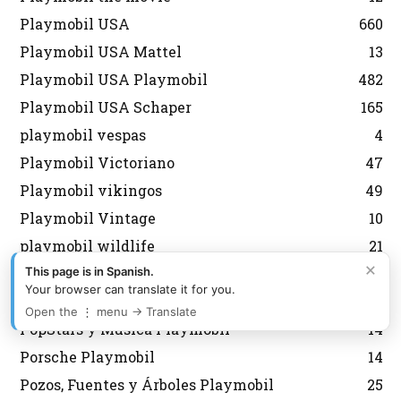
Playmobil USA
660
Playmobil USA Mattel
13
Playmobil USA Playmobil
482
Playmobil USA Schaper
165
playmobil vespas
4
Playmobil Victoriano
47
Playmobil vikingos
49
Playmobil Vintage
10
playmobil wildlife
21
×
Playmobil XXL
11
This page is in Spanish.
Your browser can translate it for you.
Policias Playmobil
387
Open the ⋮ menu → Translate
PopStars y Música Playmobil
14
Porsche Playmobil
14
Pozos, Fuentes y Árboles Playmobil
25