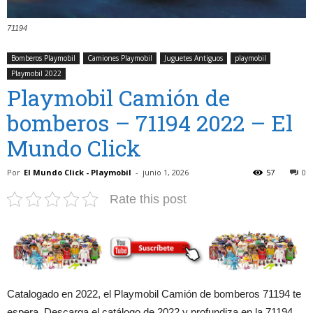
71194
Bomberos Playmobil
Camiones Playmobil
Juguetes Antiguos
playmobil
Playmobil 2022
Playmobil Camión de
bomberos – 71194 2022 – El
Mundo Click
Por
El Mundo Click - Playmobil
-
junio 1, 2026
57
0
Rate this post
Catalogado en 2022, el Playmobil Camión de bomberos 71194 te
espera. Descarga el catálogo de 2022 y profundiza en la 71194