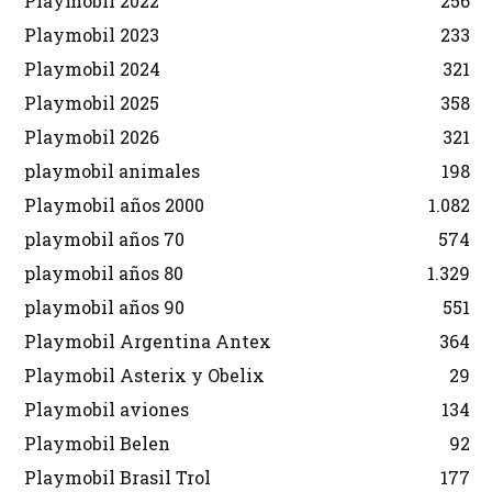
Playmobil 2022
256
Playmobil 2023
233
Playmobil 2024
321
Playmobil 2025
358
Playmobil 2026
321
playmobil animales
198
Playmobil años 2000
1.082
playmobil años 70
574
playmobil años 80
1.329
playmobil años 90
551
Playmobil Argentina Antex
364
Playmobil Asterix y Obelix
29
Playmobil aviones
134
Playmobil Belen
92
Playmobil Brasil Trol
177