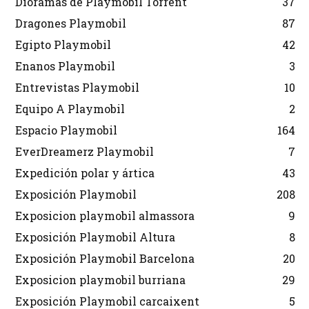
Dioramas de Playmobil Torrent
37
Dragones Playmobil
87
Egipto Playmobil
42
Enanos Playmobil
3
Entrevistas Playmobil
10
Equipo A Playmobil
2
Espacio Playmobil
164
EverDreamerz Playmobil
7
Expedición polar y ártica
43
Exposición Playmobil
208
Exposicion playmobil almassora
9
Exposición Playmobil Altura
8
Exposición Playmobil Barcelona
20
Exposicion playmobil burriana
29
Exposición Playmobil carcaixent
5