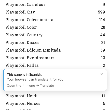
Playmobil Carrefour
9
Playmobil City
599
Playmobil Coleccionista
114
Playmobil Color
28
Playmobil Country
44
Playmobil Dioses
21
Playmobil Edicion Limitada
59
Playmobil Everdreamerz
13
Playmobil Fallas
2
Playmobil Fútbol
127
×
This page is in Spanish.
Your browser can translate it for you.
Playmobil Grecia Lyra
301
Open the ⋮ menu → Translate
Playmobil Griegos
16
Playmobil Heidi
11
Playmobil Heroes
6