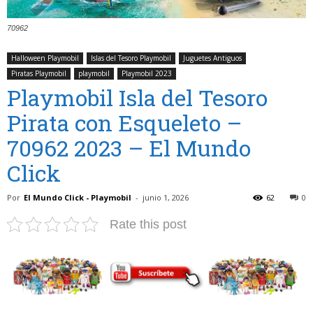
70962
Halloween Playmobil
Islas del Tesoro Playmobil
Juguetes Antiguos
Piratas Playmobil
playmobil
Playmobil 2023
Playmobil Isla del Tesoro
Pirata con Esqueleto –
70962 2023 – El Mundo
Click
Por
El Mundo Click - Playmobil
-
junio 1, 2026
62
0
Rate this post