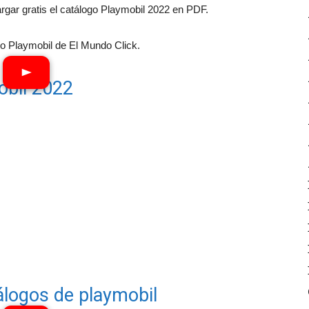
ar gratis el catálogo Playmobil 2022 en PDF.
 Playmobil de El Mundo Click.
obil 2022
álogos de playmobil