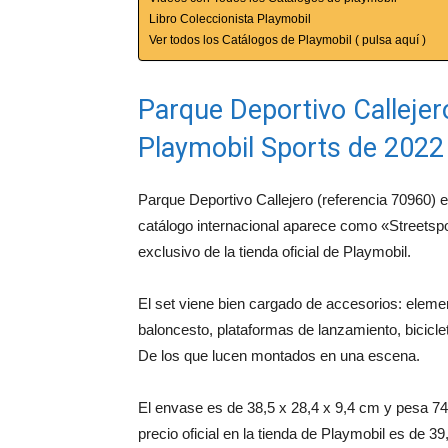
Libro Coleccionista Playmobil
Ver todos los Catálogos de Playmobil ( pulsa aquí )
Parque Deportivo Callejero
Playmobil Sports de 2022
Parque Deportivo Callejero (referencia 70960) e
catálogo internacional aparece como «Streetspor
exclusivo de la tienda oficial de Playmobil.
El set viene bien cargado de accesorios: elem
baloncesto, plataformas de lanzamiento, bicicle
De los que lucen montados en una escena.
El envase es de 38,5 x 28,4 x 9,4 cm y pesa 74
precio oficial en la tienda de Playmobil es de 39