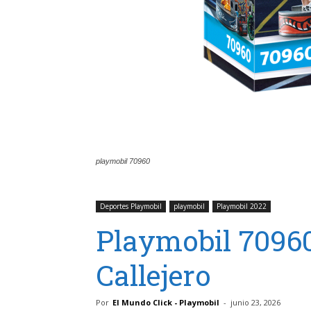
playmobil 70960
Deportes Playmobil
playmobil
Playmobil 2022
Playmobil 7096
Callejero
Por
El Mundo Click - Playmobil
-
junio 23, 2026