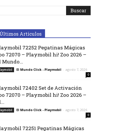
Últimos Artículos
laymobil 72252 Pegatinas Mágicas
oo 72070 – Playmobil hi! Zoo 2026 –
l Mundo...
El Mundo Click - Playmobil
-
agosto 7, 2026
laymobil
0
laymobil 72402 Set de Activación
oo 72070 – Playmobil hi! Zoo 2026 –
...
El Mundo Click - Playmobil
-
agosto 7, 2026
laymobil
0
laymobil 72251 Pegatinas Mágicas