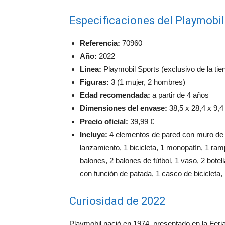
Especificaciones del Playmobi
Referencia:
70960
Año:
2022
Línea:
Playmobil Sports (exclusivo de la tien
Figuras:
3 (1 mujer, 2 hombres)
Edad recomendada:
a partir de 4 años
Dimensiones del envase:
38,5 x 28,4 x 9,4
Precio oficial:
39,99 €
Incluye:
4 elementos de pared con muro de a
lanzamiento, 1 bicicleta, 1 monopatín, 1 ram
balones, 2 balones de fútbol, 1 vaso, 2 bote
con función de patada, 1 casco de bicicleta, 
Curiosidad de 2022
Playmobil nació en 1974, presentado en la Fer