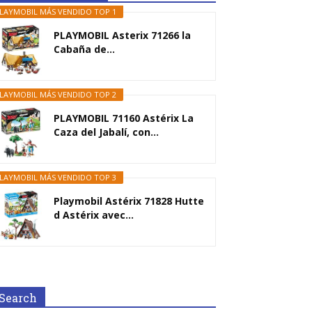
LAYMOBIL MÁS VENDIDO TOP 1
PLAYMOBIL Asterix 71266 la
Cabaña de...
LAYMOBIL MÁS VENDIDO TOP 2
PLAYMOBIL 71160 Astérix La
Caza del Jabalí, con...
LAYMOBIL MÁS VENDIDO TOP 3
Playmobil Astérix 71828 Hutte
d Astérix avec...
Search