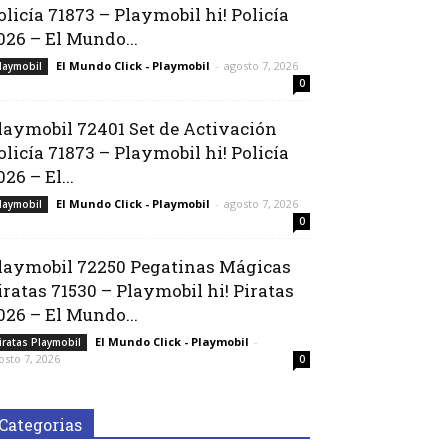
olicía 71873 – Playmobil hi! Policía
026 – El Mundo...
El Mundo Click - Playmobil
-
agosto 7, 2026
laymobil
0
laymobil 72401 Set de Activación
olicía 71873 – Playmobil hi! Policía
026 – El...
El Mundo Click - Playmobil
-
agosto 7, 2026
laymobil
0
laymobil 72250 Pegatinas Mágicas
iratas 71530 – Playmobil hi! Piratas
026 – El Mundo...
El Mundo Click - Playmobil
-
iratas Playmobil
osto 7, 2026
0
Categorias