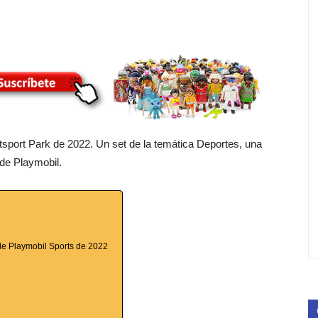
eetsport Park de 2022. Un set de la temática Deportes, una
 de Playmobil.
 de Playmobil Sports de 2022