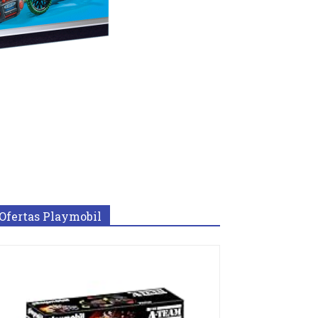
Ofertas Playmobil