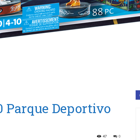
0 Parque Deportivo
47
0