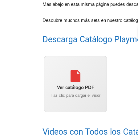
Más abajo en esta misma página puedes descarg
Descubre muchos más sets en nuestro catálogo
Descarga Catálogo Playm
Ver catálogo PDF
Haz clic para cargar el visor
Videos con Todos los Cat