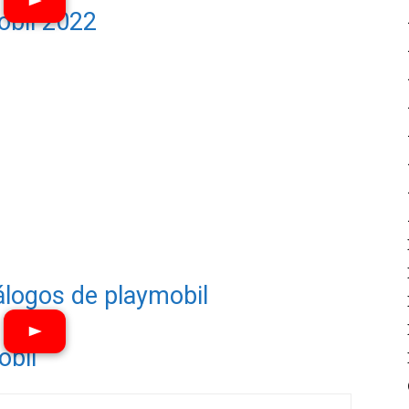
obil 2022
álogos de playmobil
obil
Ver vídeos