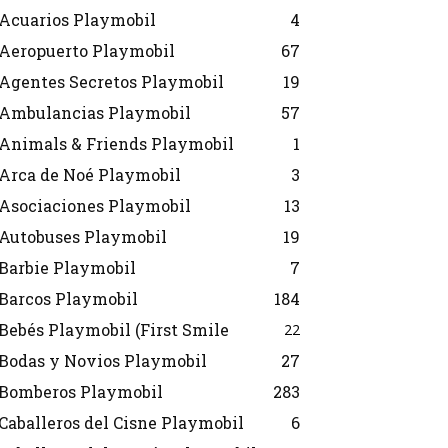
Acuarios Playmobil
4
Aeropuerto Playmobil
67
Agentes Secretos Playmobil
19
Ambulancias Playmobil
57
Animals & Friends Playmobil
1
Arca de Noé Playmobil
3
Asociaciones Playmobil
13
Autobuses Playmobil
19
Barbie Playmobil
7
Barcos Playmobil
184
Bebés Playmobil (First Smile
22
Bodas y Novios Playmobil
27
Bomberos Playmobil
283
Caballeros del Cisne Playmobil
6