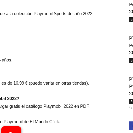
P
2
ece a la colección Playmobil Sports del año 2022.
p
P
P
2
4 años.
p
P
l es de 16,99 € (puede variar en otras tiendas).
P
2
bil 2022?
P
ar gratis el catálogo Playmobil 2022 en PDF.
ag
 Playmobil de El Mundo Click.