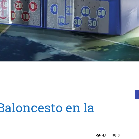
Baloncesto en la
43
0