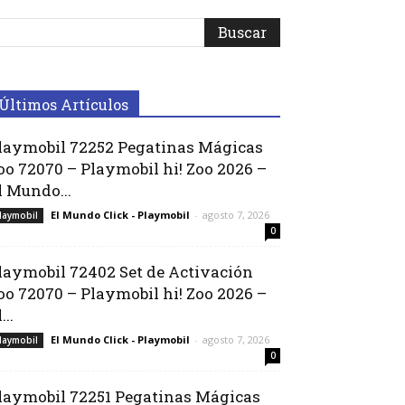
Últimos Artículos
laymobil 72252 Pegatinas Mágicas
oo 72070 – Playmobil hi! Zoo 2026 –
l Mundo...
El Mundo Click - Playmobil
-
agosto 7, 2026
laymobil
0
laymobil 72402 Set de Activación
oo 72070 – Playmobil hi! Zoo 2026 –
...
El Mundo Click - Playmobil
-
agosto 7, 2026
laymobil
0
laymobil 72251 Pegatinas Mágicas