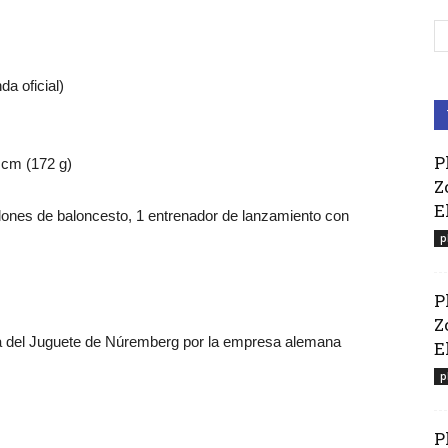
da oficial)
P
 cm (172 g)
Z
E
lones de baloncesto, 1 entrenador de lanzamiento con
p
P
Z
ia del Juguete de Núremberg por la empresa alemana
El
p
P