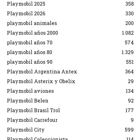
Playmobil 2025
358
Playmobil 2026
330
playmobil animales
200
Playmobil años 2000
1.082
playmobil años 70
574
playmobil años 80
1.329
playmobil años 90
551
Playmobil Argentina Antex
364
Playmobil Asterix y Obelix
29
Playmobil aviones
134
Playmobil Belen
92
Playmobil Brasil Trol
177
Playmobil Carrefour
9
Playmobil City
599
Playmobil Coleccionista
114