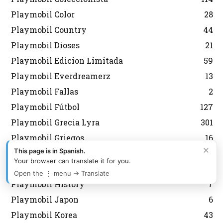
Playmobil Color
28
Playmobil Country
44
Playmobil Dioses
21
Playmobil Edicion Limitada
59
Playmobil Everdreamerz
13
Playmobil Fallas
2
Playmobil Fútbol
127
Playmobil Grecia Lyra
301
Playmobil Griegos
16
×
This page is in Spanish.
Playmobil Heidi
11
Your browser can translate it for you.
Playmobil Heroes
6
Open the ⋮ menu → Translate
Playmobil History
7
Playmobil Japon
6
Playmobil Korea
43