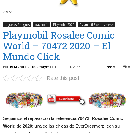
70472
Juguetes Antiguos
playmobil
Playmobil 2020
Playmobil Everdreamerz
Playmobil Rosalee Comic
World – 70472 2020 – El
Mundo Click
Por
El Mundo Click - Playmobil
-
junio 1, 2026
51
0
Rate this post
Seguimos el repaso con la
referencia 70472
,
Rosalee Comic
World
de
2020
: una de las chicas de EverDreamerz, con su