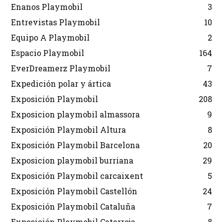
Enanos Playmobil
3
Entrevistas Playmobil
10
Equipo A Playmobil
2
Espacio Playmobil
164
EverDreamerz Playmobil
7
Expedición polar y ártica
43
Exposición Playmobil
208
Exposicion playmobil almassora
9
Exposición Playmobil Altura
8
Exposición Playmobil Barcelona
20
Exposicion playmobil burriana
29
Exposición Playmobil carcaixent
5
Exposición Playmobil Castellón
24
Exposición Playmobil Cataluña
7
Exposición Playmobil Catarroja
8