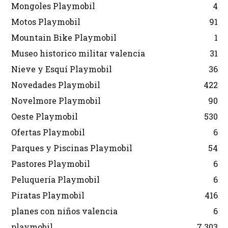
Mongoles Playmobil
4
Motos Playmobil
91
Mountain Bike Playmobil
1
Museo historico militar valencia
31
Nieve y Esquí Playmobil
36
Novedades Playmobil
422
Novelmore Playmobil
90
Oeste Playmobil
530
Ofertas Playmobil
6
Parques y Piscinas Playmobil
54
Pastores Playmobil
6
Peluquería Playmobil
6
Piratas Playmobil
416
planes con niños valencia
6
playmobil
7.303