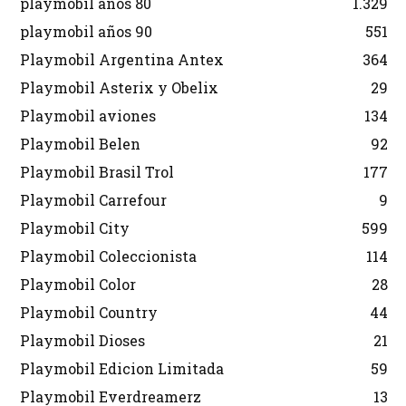
playmobil años 80
1.329
playmobil años 90
551
Playmobil Argentina Antex
364
Playmobil Asterix y Obelix
29
Playmobil aviones
134
Playmobil Belen
92
Playmobil Brasil Trol
177
Playmobil Carrefour
9
Playmobil City
599
Playmobil Coleccionista
114
Playmobil Color
28
Playmobil Country
44
Playmobil Dioses
21
Playmobil Edicion Limitada
59
Playmobil Everdreamerz
13