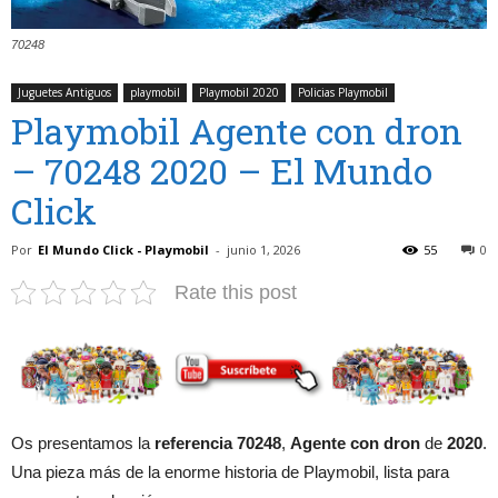
70248
Juguetes Antiguos
playmobil
Playmobil 2020
Policias Playmobil
Playmobil Agente con dron
– 70248 2020 – El Mundo
Click
Por
El Mundo Click - Playmobil
-
junio 1, 2026
55
0
Rate this post
Os presentamos la
referencia 70248
,
Agente con dron
de
2020
.
Una pieza más de la enorme historia de Playmobil, lista para