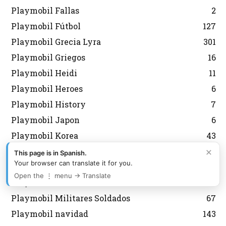
Playmobil Fallas
2
Playmobil Fútbol
127
Playmobil Grecia Lyra
301
Playmobil Griegos
16
Playmobil Heidi
11
Playmobil Heroes
6
Playmobil History
7
Playmobil Japon
6
Playmobil Korea
43
×
Playmobil Magic
8
This page is in Spanish.
Your browser can translate it for you.
Playmobil medieval
12
Open the ⋮ menu → Translate
Playmobil Mexico Aurimat
80
Playmobil Militares Soldados
67
Playmobil navidad
143