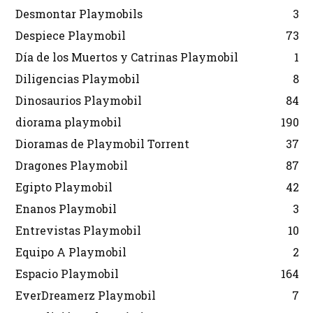
Desmontar Playmobils
3
Despiece Playmobil
73
Día de los Muertos y Catrinas Playmobil
1
Diligencias Playmobil
8
Dinosaurios Playmobil
84
diorama playmobil
190
Dioramas de Playmobil Torrent
37
Dragones Playmobil
87
Egipto Playmobil
42
Enanos Playmobil
3
Entrevistas Playmobil
10
Equipo A Playmobil
2
Espacio Playmobil
164
EverDreamerz Playmobil
7