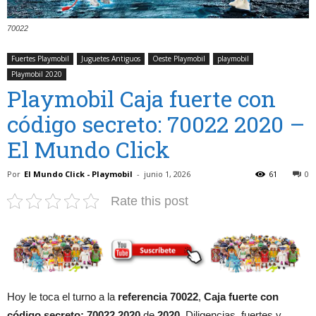
70022
Fuertes Playmobil
Juguetes Antiguos
Oeste Playmobil
playmobil
Playmobil 2020
Playmobil Caja fuerte con
código secreto: 70022 2020 –
El Mundo Click
Por
El Mundo Click - Playmobil
-
junio 1, 2026
61
0
Rate this post
Hoy le toca el turno a la
referencia 70022
,
Caja fuerte con
código secreto: 70022 2020
de
2020
. Diligencias, fuertes y