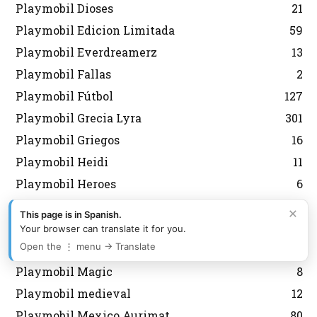
Playmobil Dioses
21
Playmobil Edicion Limitada
59
Playmobil Everdreamerz
13
Playmobil Fallas
2
Playmobil Fútbol
127
Playmobil Grecia Lyra
301
Playmobil Griegos
16
Playmobil Heidi
11
Playmobil Heroes
6
Playmobil History
7
×
This page is in Spanish.
Playmobil Japon
6
Your browser can translate it for you.
Open the ⋮ menu → Translate
Playmobil Korea
43
Playmobil Magic
8
Playmobil medieval
12
Playmobil Mexico Aurimat
80