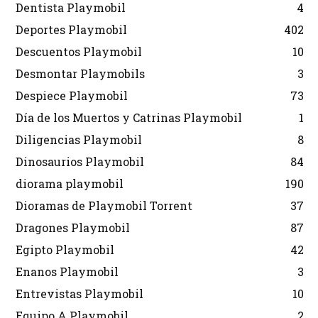
Dentista Playmobil
4
Deportes Playmobil
402
Descuentos Playmobil
10
Desmontar Playmobils
3
Despiece Playmobil
73
Día de los Muertos y Catrinas Playmobil
1
Diligencias Playmobil
8
Dinosaurios Playmobil
84
diorama playmobil
190
Dioramas de Playmobil Torrent
37
Dragones Playmobil
87
Egipto Playmobil
42
Enanos Playmobil
3
Entrevistas Playmobil
10
Equipo A Playmobil
2