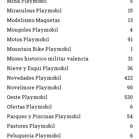
Mina Playmobil
5
Miraculous Playmobil
15
Modelismo Maquetas
13
Mongoles Playmobil
4
Motos Playmobil
91
Mountain Bike Playmobil
1
Museo historico militar valencia
31
Nieve y Esquí Playmobil
36
Novedades Playmobil
422
Novelmore Playmobil
90
Oeste Playmobil
530
Ofertas Playmobil
6
Parques y Piscinas Playmobil
54
Pastores Playmobil
6
Peluquería Playmobil
6