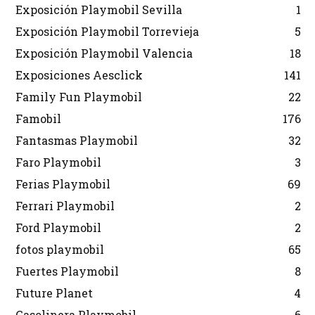
Exposición Playmobil Sevilla
1
Exposición Playmobil Torrevieja
5
Exposición Playmobil Valencia
18
Exposiciones Aesclick
141
Family Fun Playmobil
22
Famobil
176
Fantasmas Playmobil
32
Faro Playmobil
3
Ferias Playmobil
69
Ferrari Playmobil
2
Ford Playmobil
2
fotos playmobil
65
Fuertes Playmobil
8
Future Planet
4
Gasolinera Playmobil
6