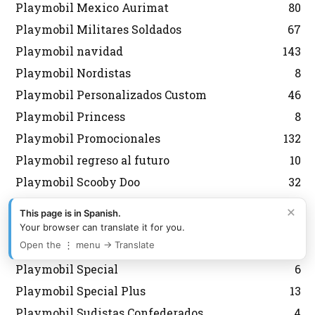
Playmobil Mexico Aurimat
80
Playmobil Militares Soldados
67
Playmobil navidad
143
Playmobil Nordistas
8
Playmobil Personalizados Custom
46
Playmobil Princess
8
Playmobil Promocionales
132
Playmobil regreso al futuro
10
Playmobil Scooby Doo
32
Playmobil segunda mano
2
×
This page is in Spanish.
Playmobil Semana Santa
12
Your browser can translate it for you.
Open the ⋮ menu → Translate
Playmobil Sky Trails
2
Playmobil Special
6
Playmobil Special Plus
13
Playmobil Sudistas Confederados
4