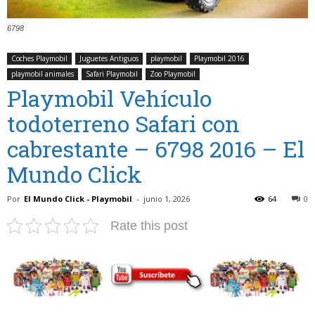
6798
Coches Playmobil
Juguetes Antiguos
playmobil
Playmobil 2016
playmobil animales
Safari Playmobil
Zoo Playmobil
Playmobil Vehículo
todoterreno Safari con
cabrestante – 6798 2016 – El
Mundo Click
Por
El Mundo Click - Playmobil
-
junio 1, 2026
64
0
Rate this post