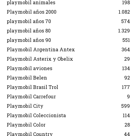
playmobil animales
198
Playmobil años 2000
1.082
playmobil años 70
574
playmobil años 80
1.329
playmobil años 90
551
Playmobil Argentina Antex
364
Playmobil Asterix y Obelix
29
Playmobil aviones
134
Playmobil Belen
92
Playmobil Brasil Trol
177
Playmobil Carrefour
9
Playmobil City
599
Playmobil Coleccionista
114
Playmobil Color
28
Playmobil Country
44