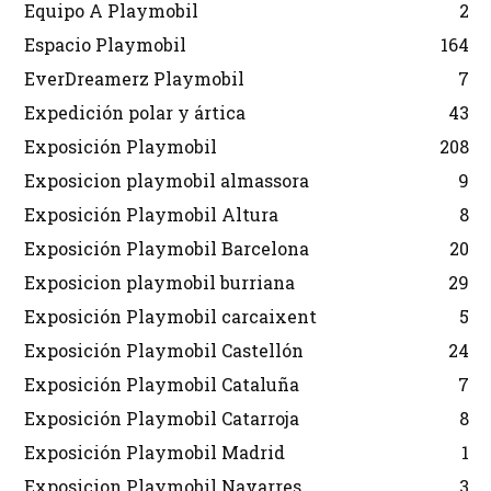
Equipo A Playmobil
2
Espacio Playmobil
164
EverDreamerz Playmobil
7
Expedición polar y ártica
43
Exposición Playmobil
208
Exposicion playmobil almassora
9
Exposición Playmobil Altura
8
Exposición Playmobil Barcelona
20
Exposicion playmobil burriana
29
Exposición Playmobil carcaixent
5
Exposición Playmobil Castellón
24
Exposición Playmobil Cataluña
7
Exposición Playmobil Catarroja
8
Exposición Playmobil Madrid
1
Exposicion Playmobil Navarres
3