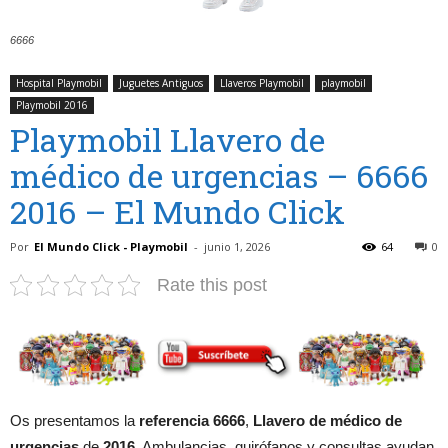
6666
Hospital Playmobil
Juguetes Antiguos
Llaveros Playmobil
playmobil
Playmobil 2016
Playmobil Llavero de
médico de urgencias – 6666
2016 – El Mundo Click
Por
El Mundo Click - Playmobil
-
junio 1, 2026
64
0
Rate this post
Os presentamos la
referencia 6666
,
Llavero de médico de
urgencias
de
2016
. Ambulancias, quirófanos y consultas ayudan