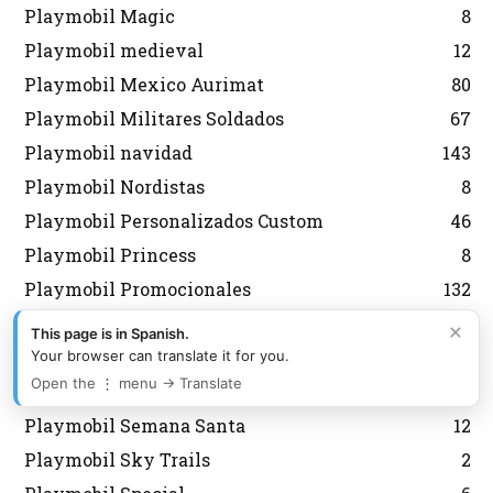
Playmobil Magic
8
Playmobil medieval
12
Playmobil Mexico Aurimat
80
Playmobil Militares Soldados
67
Playmobil navidad
143
Playmobil Nordistas
8
Playmobil Personalizados Custom
46
Playmobil Princess
8
Playmobil Promocionales
132
Playmobil regreso al futuro
10
×
This page is in Spanish.
Playmobil Scooby Doo
32
Your browser can translate it for you.
Open the ⋮ menu → Translate
Playmobil segunda mano
2
Playmobil Semana Santa
12
Playmobil Sky Trails
2