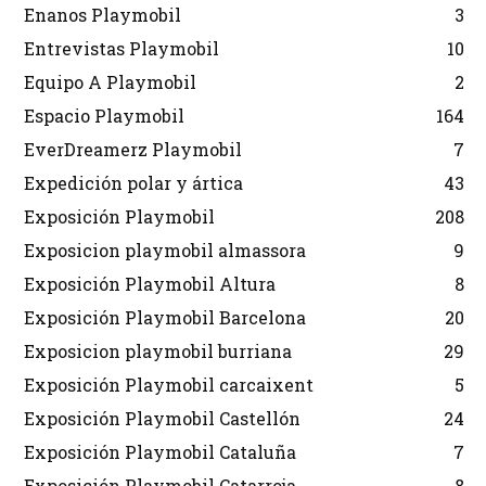
Enanos Playmobil
3
Entrevistas Playmobil
10
Equipo A Playmobil
2
Espacio Playmobil
164
EverDreamerz Playmobil
7
Expedición polar y ártica
43
Exposición Playmobil
208
Exposicion playmobil almassora
9
Exposición Playmobil Altura
8
Exposición Playmobil Barcelona
20
Exposicion playmobil burriana
29
Exposición Playmobil carcaixent
5
Exposición Playmobil Castellón
24
Exposición Playmobil Cataluña
7
Exposición Playmobil Catarroja
8