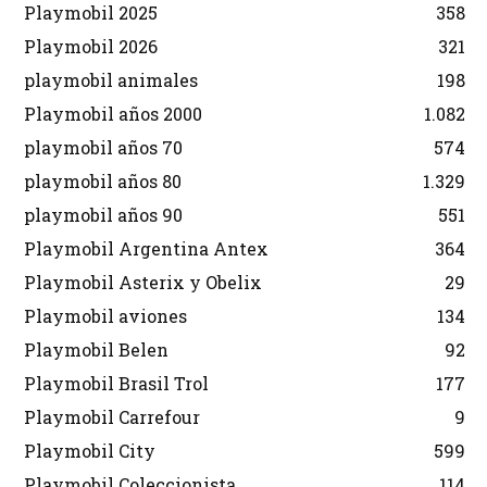
Playmobil 2025
358
Playmobil 2026
321
playmobil animales
198
Playmobil años 2000
1.082
playmobil años 70
574
playmobil años 80
1.329
playmobil años 90
551
Playmobil Argentina Antex
364
Playmobil Asterix y Obelix
29
Playmobil aviones
134
Playmobil Belen
92
Playmobil Brasil Trol
177
Playmobil Carrefour
9
Playmobil City
599
Playmobil Coleccionista
114