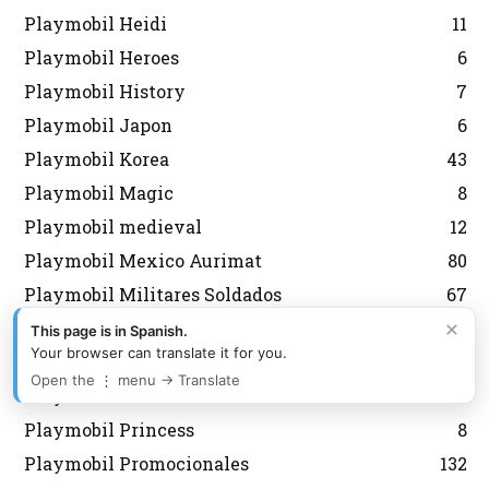
Playmobil Heidi
11
Playmobil Heroes
6
Playmobil History
7
Playmobil Japon
6
Playmobil Korea
43
Playmobil Magic
8
Playmobil medieval
12
Playmobil Mexico Aurimat
80
Playmobil Militares Soldados
67
×
Playmobil navidad
143
This page is in Spanish.
Your browser can translate it for you.
Playmobil Nordistas
8
Open the ⋮ menu → Translate
Playmobil Personalizados Custom
46
Playmobil Princess
8
Playmobil Promocionales
132