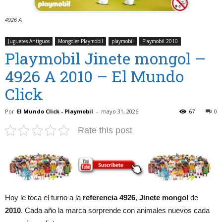
4926 A
Juguetes Antiguos
Mongoles Playmobil
playmobil
Playmobil 2010
Playmobil Jinete mongol –
4926 A 2010 – El Mundo
Click
Por
El Mundo Click - Playmobil
-
mayo 31, 2026
67
0
Rate this post
Hoy le toca el turno a la
referencia 4926
,
Jinete mongol
de
2010
. Cada año la marca sorprende con animales nuevos cada