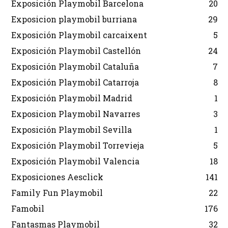
Exposición Playmobil Barcelona
20
Exposicion playmobil burriana
29
Exposición Playmobil carcaixent
5
Exposición Playmobil Castellón
24
Exposición Playmobil Cataluña
7
Exposición Playmobil Catarroja
8
Exposición Playmobil Madrid
1
Exposicion Playmobil Navarres
3
Exposición Playmobil Sevilla
1
Exposición Playmobil Torrevieja
5
Exposición Playmobil Valencia
18
Exposiciones Aesclick
141
Family Fun Playmobil
22
Famobil
176
Fantasmas Playmobil
32