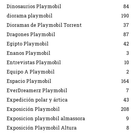
Dinosaurios Playmobil
84
diorama playmobil
190
Dioramas de Playmobil Torrent
37
Dragones Playmobil
87
Egipto Playmobil
42
Enanos Playmobil
3
Entrevistas Playmobil
10
Equipo A Playmobil
2
Espacio Playmobil
164
EverDreamerz Playmobil
7
Expedición polar y ártica
43
Exposición Playmobil
208
Exposicion playmobil almassora
9
Exposición Playmobil Altura
8