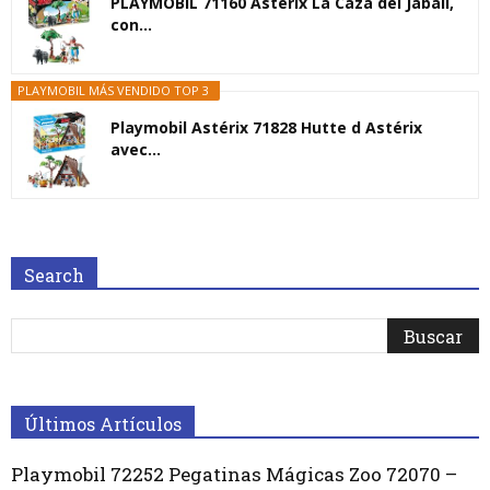
PLAYMOBIL 71160 Astérix La Caza del Jabalí,
con...
PLAYMOBIL MÁS VENDIDO TOP 3
Playmobil Astérix 71828 Hutte d Astérix
avec...
Search
Últimos Artículos
Playmobil 72252 Pegatinas Mágicas Zoo 72070 –