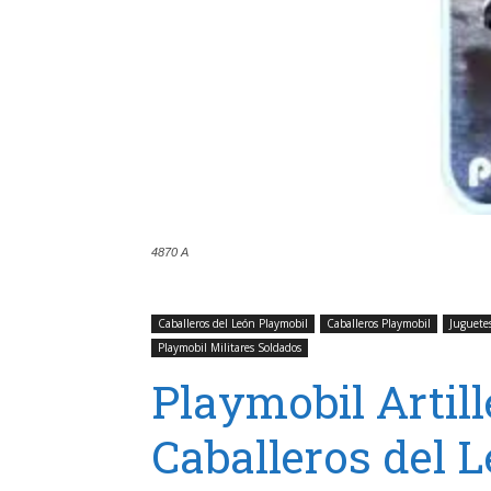
4870 A
Caballeros del León Playmobil
Caballeros Playmobil
Juguete
Playmobil Militares Soldados
Playmobil Artill
Caballeros del 