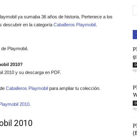
laymobil ya sumaba 36 años de historia. Pertenece a los
 descubrir en la categoría
Caballeros Playmobil
.
P
s de Playmobil.
g
mobil 2010?
D
ag
bil 2010 y su descarga en PDF.
P
o de
Caballeros Playmobil
para ampliar tu colección.
W
D
Playmobil 2010
.
ag
obil 2010
P
(