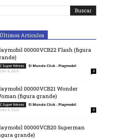
Últimos Artículos
laymobil 00000VCB22 Flash (figura
rande)
El Mundo Click - Playmobil
-
C Super Héroes
osto 4, 2026
0
laymobil 00000VCB21 Wonder
oman (figura grande)
El Mundo Click - Playmobil
-
C Super Héroes
osto 4, 2026
0
laymobil 00000VCB20 Superman
figura grande)