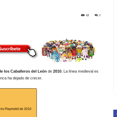
63
0
 de los Caballeros del León
de
2010
. La línea medieval es
unca ha dejado de crecer.
leros Playmobil de 2010