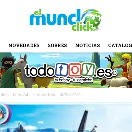
NOVEDADES
SOBRES
NOTICIAS
CATÁLOG
El
Mundo
tillero de los Caballeros del León – 4870 A 2010...
Click