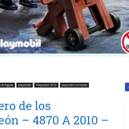
s Antiguos
playmobil
Playmobil 2010
playmobil animales
ero de los
León – 4870 A 2010 –