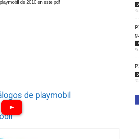
 playmobil de 2010 en este pdf
D
ag
P
g
D
ag
P
D
ag
álogos de playmobil
obil
Ver vídeos