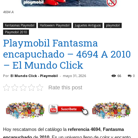
4694 A
Fantasmas Playmobil
Halloween Playmobil
Juguetes Antiguos
playmobil
Playmobil 2010
Playmobil Fantasma
encapuchado – 4694 A 2010
– El Mundo Click
Por
El Mundo Click - Playmobil
-
mayo 31, 2026
66
0
Rate this post
Hoy rescatamos del catálogo la
referencia 4694
,
Fantasma
encapuchado
de
2010
. Es un universo lleno de color y encanto,