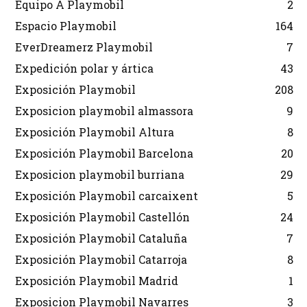
Equipo A Playmobil
2
Espacio Playmobil
164
EverDreamerz Playmobil
7
Expedición polar y ártica
43
Exposición Playmobil
208
Exposicion playmobil almassora
9
Exposición Playmobil Altura
8
Exposición Playmobil Barcelona
20
Exposicion playmobil burriana
29
Exposición Playmobil carcaixent
5
Exposición Playmobil Castellón
24
Exposición Playmobil Cataluña
7
Exposición Playmobil Catarroja
8
Exposición Playmobil Madrid
1
Exposicion Playmobil Navarres
3