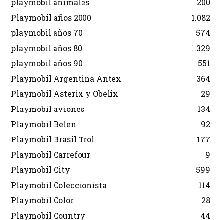
playmobil animales
200
Playmobil años 2000
1.082
playmobil años 70
574
playmobil años 80
1.329
playmobil años 90
551
Playmobil Argentina Antex
364
Playmobil Asterix y Obelix
29
Playmobil aviones
134
Playmobil Belen
92
Playmobil Brasil Trol
177
Playmobil Carrefour
9
Playmobil City
599
Playmobil Coleccionista
114
Playmobil Color
28
Playmobil Country
44