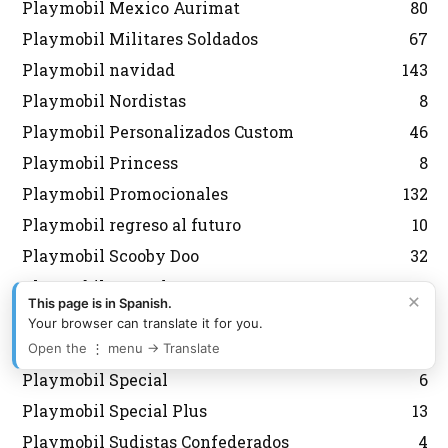
Playmobil Mexico Aurimat
80
Playmobil Militares Soldados
67
Playmobil navidad
143
Playmobil Nordistas
8
Playmobil Personalizados Custom
46
Playmobil Princess
8
Playmobil Promocionales
132
Playmobil regreso al futuro
10
Playmobil Scooby Doo
32
Playmobil segunda mano
2
×
This page is in Spanish.
Playmobil Semana Santa
12
Your browser can translate it for you.
Playmobil Sky Trails
2
Open the ⋮ menu → Translate
Playmobil Special
6
Playmobil Special Plus
13
Playmobil Sudistas Confederados
4