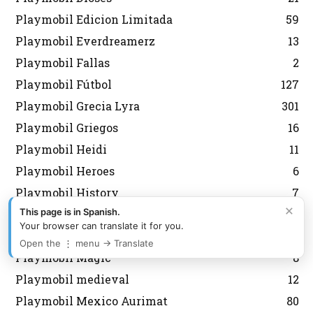
Playmobil Edicion Limitada
59
Playmobil Everdreamerz
13
Playmobil Fallas
2
Playmobil Fútbol
127
Playmobil Grecia Lyra
301
Playmobil Griegos
16
Playmobil Heidi
11
Playmobil Heroes
6
Playmobil History
7
×
This page is in Spanish.
Playmobil Japon
6
Your browser can translate it for you.
Playmobil Korea
43
Open the ⋮ menu → Translate
Playmobil Magic
8
Playmobil medieval
12
Playmobil Mexico Aurimat
80