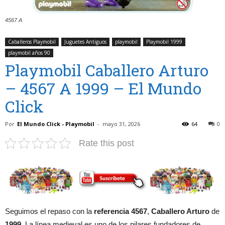
4567 A
Caballeros Playmobil
Juguetes Antiguos
playmobil
Playmobil 1999
playmobil años 90
Playmobil Caballero Arturo
– 4567 A 1999 – El Mundo
Click
Por
El Mundo Click - Playmobil
-
mayo 31, 2026
64
0
Rate this post
Seguimos el repaso con la
referencia 4567
,
Caballero Arturo
de
1999
. La línea medieval es uno de los pilares fundadores de