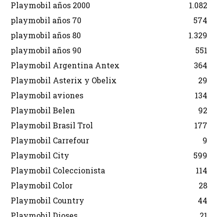
Playmobil años 2000
1.082
playmobil años 70
574
playmobil años 80
1.329
playmobil años 90
551
Playmobil Argentina Antex
364
Playmobil Asterix y Obelix
29
Playmobil aviones
134
Playmobil Belen
92
Playmobil Brasil Trol
177
Playmobil Carrefour
9
Playmobil City
599
Playmobil Coleccionista
114
Playmobil Color
28
Playmobil Country
44
Playmobil Dioses
21