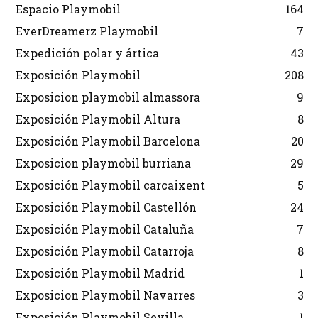
Espacio Playmobil
164
EverDreamerz Playmobil
7
Expedición polar y ártica
43
Exposición Playmobil
208
Exposicion playmobil almassora
9
Exposición Playmobil Altura
8
Exposición Playmobil Barcelona
20
Exposicion playmobil burriana
29
Exposición Playmobil carcaixent
5
Exposición Playmobil Castellón
24
Exposición Playmobil Cataluña
7
Exposición Playmobil Catarroja
8
Exposición Playmobil Madrid
1
Exposicion Playmobil Navarres
3
Exposición Playmobil Sevilla
1