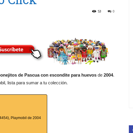
53
0
conejitos de Pascua con escondite para huevos
de
2004
.
l, lista para sumar a tu colección.
 4454), Playmobil de 2004