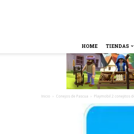
HOME
TIENDAS
Inicio
Conejos de Pascua
Playmobil 2 conejitos d