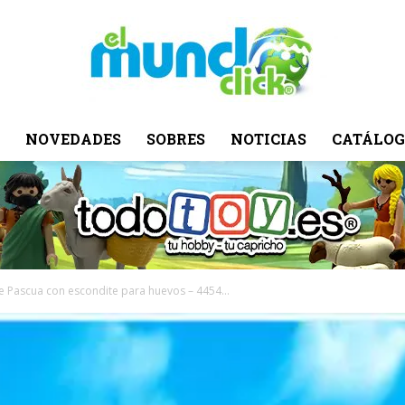
NOVEDADES
SOBRES
NOTICIAS
CATÁLOG
El
Mundo
e Pascua con escondite para huevos – 4454...
Click