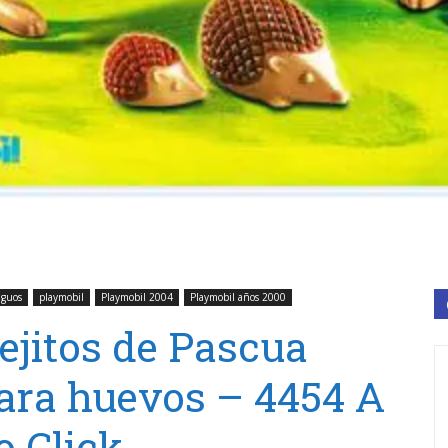
iguos
playmobil
Playmobil 2004
Playmobil años 2000
ejitos de Pascua
ara huevos – 4454 A
 Click