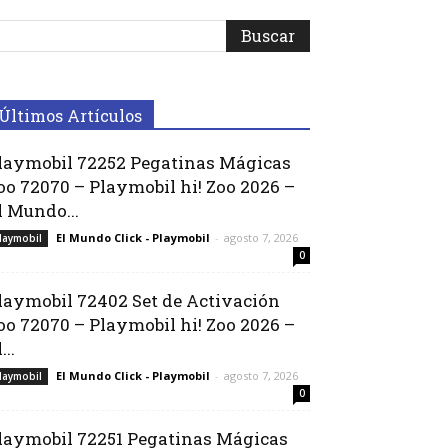
Últimos Artículos
laymobil 72252 Pegatinas Mágicas
oo 72070 – Playmobil hi! Zoo 2026 –
l Mundo...
El Mundo Click - Playmobil
-
agosto 7, 2026
laymobil
0
laymobil 72402 Set de Activación
oo 72070 – Playmobil hi! Zoo 2026 –
...
El Mundo Click - Playmobil
-
agosto 7, 2026
laymobil
0
laymobil 72251 Pegatinas Mágicas