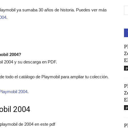
Playmobil ya sumaba 30 años de historia. Puedes ver más
2004
.
P
Z
mobil 2004?
E
bil 2004 y su descarga en PDF.
p
o de todo el catálogo de Playmobil para ampliar tu colección.
P
Playmobil 2004
.
Z
El
obil 2004
p
 playmobil de 2004 en este pdf
P