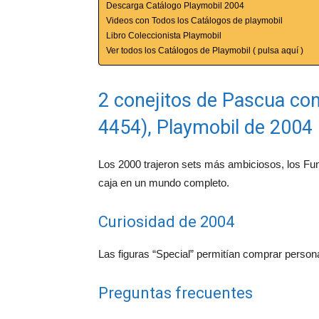
Descarga Catálogo Playmobil 2004
Videos con Todos los Catálogos de playmobil
Libro Coleccionista Playmobil
Ver todos los Catálogos de Playmobil ( pulsa aquí )
2 conejitos de Pascua con
4454), Playmobil de 2004
Los 2000 trajeron sets más ambiciosos, los Fu
caja en un mundo completo.
Curiosidad de 2004
Las figuras “Special” permitían comprar person
Preguntas frecuentes