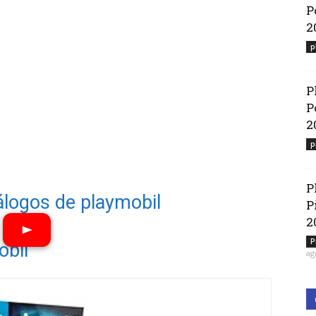
P
2
p
P
P
2
p
P
álogos de playmobil
P
2
P
obil
ag
Ver vídeos