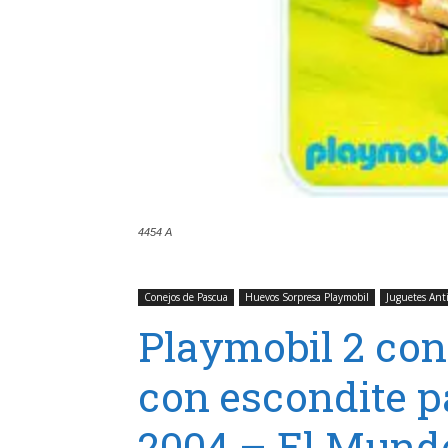
4454 A
Conejos de Pascua
Huevos Sorpresa Playmobil
Juguetes Ant
Playmobil 2 con
con escondite p
2004 – El Mundo