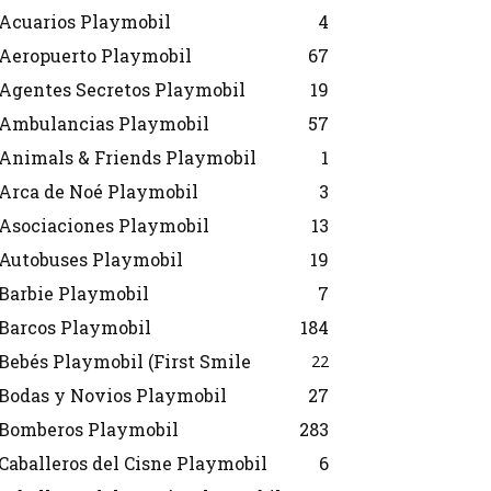
Acuarios Playmobil
4
Aeropuerto Playmobil
67
Agentes Secretos Playmobil
19
Ambulancias Playmobil
57
Animals & Friends Playmobil
1
Arca de Noé Playmobil
3
Asociaciones Playmobil
13
Autobuses Playmobil
19
Barbie Playmobil
7
Barcos Playmobil
184
Bebés Playmobil (First Smile
22
Bodas y Novios Playmobil
27
Bomberos Playmobil
283
Caballeros del Cisne Playmobil
6