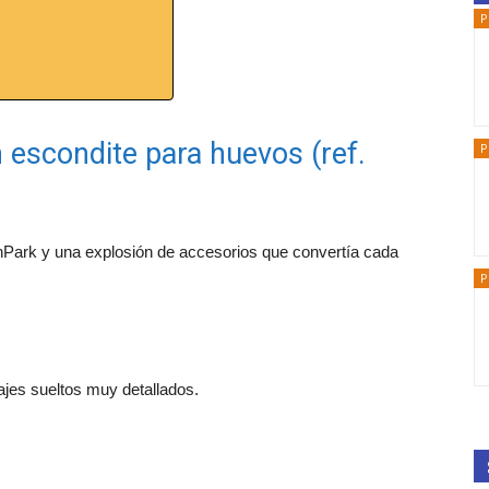
P
 escondite para huevos (ref.
P
nPark y una explosión de accesorios que convertía cada
P
ajes sueltos muy detallados.