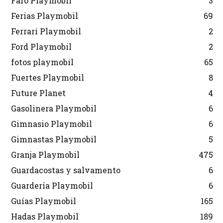
Faro Playmobil
3
Ferias Playmobil
69
Ferrari Playmobil
2
Ford Playmobil
2
fotos playmobil
65
Fuertes Playmobil
8
Future Planet
4
Gasolinera Playmobil
6
Gimnasio Playmobil
6
Gimnastas Playmobil
5
Granja Playmobil
475
Guardacostas y salvamento
6
Guardería Playmobil
6
Guías Playmobil
165
Hadas Playmobil
189