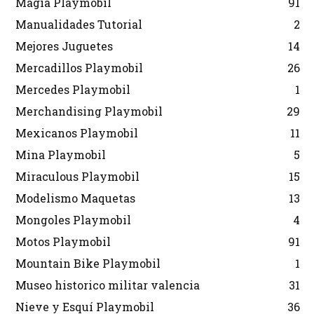
Magia Playmobil
91
Manualidades Tutorial
2
Mejores Juguetes
14
Mercadillos Playmobil
26
Mercedes Playmobil
1
Merchandising Playmobil
29
Mexicanos Playmobil
11
Mina Playmobil
5
Miraculous Playmobil
15
Modelismo Maquetas
13
Mongoles Playmobil
4
Motos Playmobil
91
Mountain Bike Playmobil
1
Museo historico militar valencia
31
Nieve y Esquí Playmobil
36