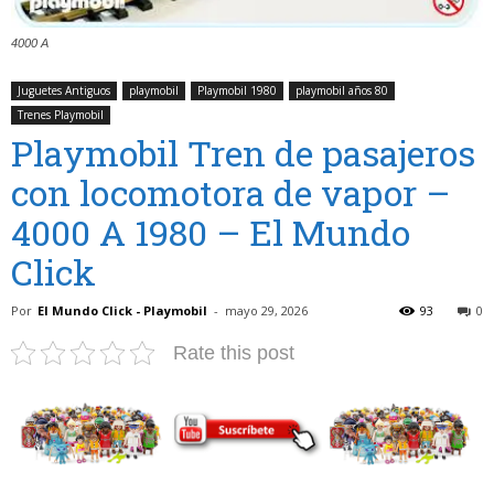
4000 A
Juguetes Antiguos
playmobil
Playmobil 1980
playmobil años 80
Trenes Playmobil
Playmobil Tren de pasajeros
con locomotora de vapor –
4000 A 1980 – El Mundo
Click
Por
El Mundo Click - Playmobil
-
mayo 29, 2026
93
0
Rate this post