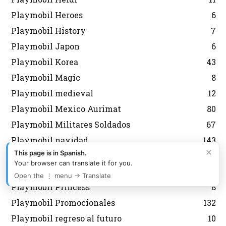
Playmobil Heroes
6
Playmobil History
7
Playmobil Japon
6
Playmobil Korea
43
Playmobil Magic
8
Playmobil medieval
12
Playmobil Mexico Aurimat
80
Playmobil Militares Soldados
67
Playmobil navidad
143
×
This page is in Spanish.
Playmobil Nordistas
8
Your browser can translate it for you.
Playmobil Personalizados Custom
46
Open the ⋮ menu → Translate
Playmobil Princess
8
Playmobil Promocionales
132
Playmobil regreso al futuro
10