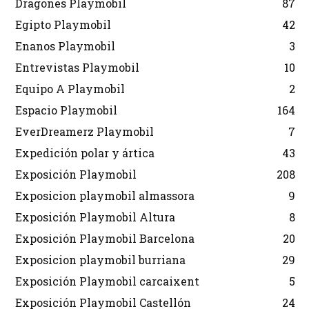
Dragones Playmobil
87
Egipto Playmobil
42
Enanos Playmobil
3
Entrevistas Playmobil
10
Equipo A Playmobil
2
Espacio Playmobil
164
EverDreamerz Playmobil
7
Expedición polar y ártica
43
Exposición Playmobil
208
Exposicion playmobil almassora
9
Exposición Playmobil Altura
8
Exposición Playmobil Barcelona
20
Exposicion playmobil burriana
29
Exposición Playmobil carcaixent
5
Exposición Playmobil Castellón
24