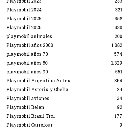
Playmobil 2023
233
Playmobil 2024
321
Playmobil 2025
358
Playmobil 2026
330
playmobil animales
200
Playmobil años 2000
1.082
playmobil años 70
574
playmobil años 80
1.329
playmobil años 90
551
Playmobil Argentina Antex
364
Playmobil Asterix y Obelix
29
Playmobil aviones
134
Playmobil Belen
92
Playmobil Brasil Trol
177
Playmobil Carrefour
9