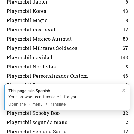
Playmobil Japon
6
Playmobil Korea
43
Playmobil Magic
8
Playmobil medieval
12
Playmobil Mexico Aurimat
80
Playmobil Militares Soldados
67
Playmobil navidad
143
Playmobil Nordistas
8
Playmobil Personalizados Custom
46
Playmobil Princess
8
×
This page is in Spanish.
Playmobil Promocionales
132
Your browser can translate it for you.
Playmobil regreso al futuro
10
Open the ⋮ menu → Translate
Playmobil Scooby Doo
32
Playmobil segunda mano
2
Playmobil Semana Santa
12