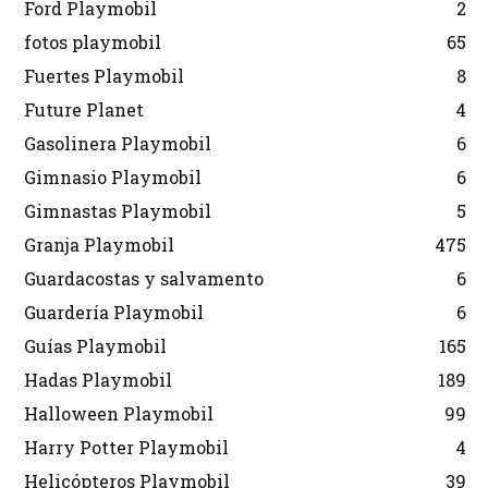
Ford Playmobil
2
fotos playmobil
65
Fuertes Playmobil
8
Future Planet
4
Gasolinera Playmobil
6
Gimnasio Playmobil
6
Gimnastas Playmobil
5
Granja Playmobil
475
Guardacostas y salvamento
6
Guardería Playmobil
6
Guías Playmobil
165
Hadas Playmobil
189
Halloween Playmobil
99
Harry Potter Playmobil
4
Helicópteros Playmobil
39