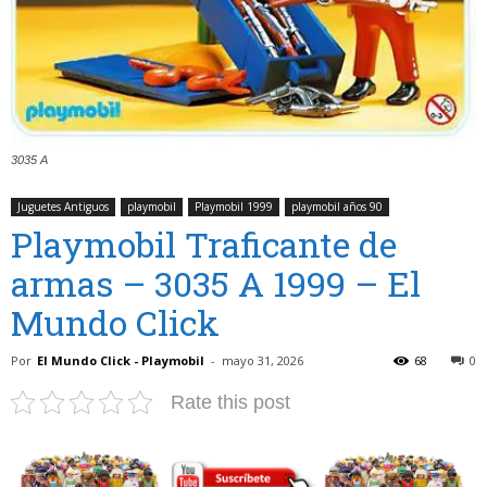
3035 A
Juguetes Antiguos
playmobil
Playmobil 1999
playmobil años 90
Playmobil Traficante de
armas – 3035 A 1999 – El
Mundo Click
Por
El Mundo Click - Playmobil
-
mayo 31, 2026
68
0
Rate this post