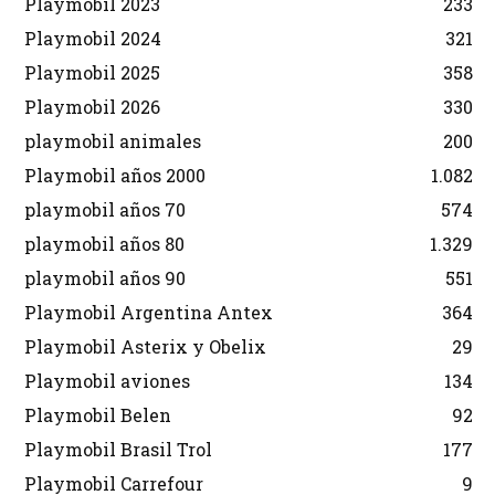
Playmobil 2023
233
Playmobil 2024
321
Playmobil 2025
358
Playmobil 2026
330
playmobil animales
200
Playmobil años 2000
1.082
playmobil años 70
574
playmobil años 80
1.329
playmobil años 90
551
Playmobil Argentina Antex
364
Playmobil Asterix y Obelix
29
Playmobil aviones
134
Playmobil Belen
92
Playmobil Brasil Trol
177
Playmobil Carrefour
9