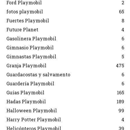
Ford Playmobil
2
fotos playmobil
65
Fuertes Playmobil
8
Future Planet
4
Gasolinera Playmobil
6
Gimnasio Playmobil
6
Gimnastas Playmobil
5
Granja Playmobil
475
Guardacostas y salvamento
6
Guardería Playmobil
6
Guías Playmobil
165
Hadas Playmobil
189
Halloween Playmobil
99
Harry Potter Playmobil
4
Helicópteros Playmobil
39