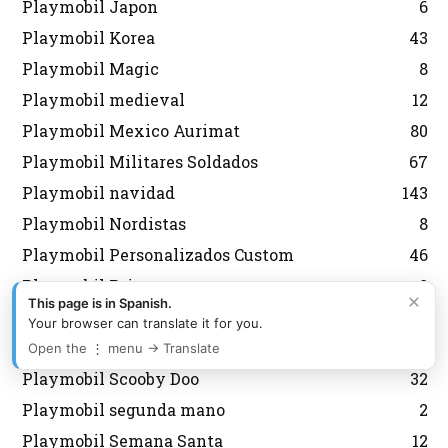
Playmobil Japon
6
Playmobil Korea
43
Playmobil Magic
8
Playmobil medieval
12
Playmobil Mexico Aurimat
80
Playmobil Militares Soldados
67
Playmobil navidad
143
Playmobil Nordistas
8
Playmobil Personalizados Custom
46
Playmobil Princess
8
×
This page is in Spanish.
Playmobil Promocionales
132
Your browser can translate it for you.
Playmobil regreso al futuro
10
Open the ⋮ menu → Translate
Playmobil Scooby Doo
32
Playmobil segunda mano
2
Playmobil Semana Santa
12