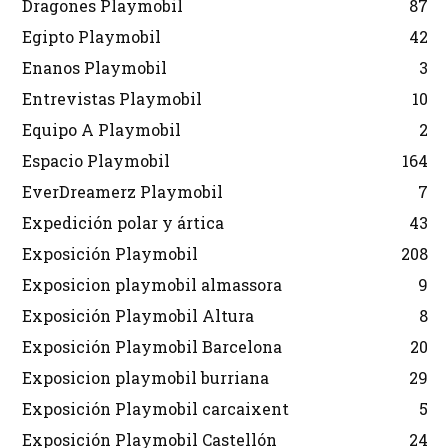
Dragones Playmobil
87
Egipto Playmobil
42
Enanos Playmobil
3
Entrevistas Playmobil
10
Equipo A Playmobil
2
Espacio Playmobil
164
EverDreamerz Playmobil
7
Expedición polar y ártica
43
Exposición Playmobil
208
Exposicion playmobil almassora
9
Exposición Playmobil Altura
8
Exposición Playmobil Barcelona
20
Exposicion playmobil burriana
29
Exposición Playmobil carcaixent
5
Exposición Playmobil Castellón
24