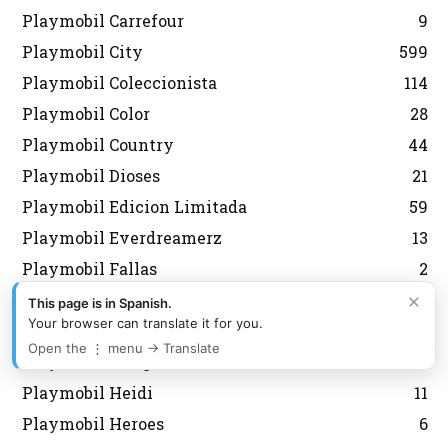
Playmobil Carrefour
9
Playmobil City
599
Playmobil Coleccionista
114
Playmobil Color
28
Playmobil Country
44
Playmobil Dioses
21
Playmobil Edicion Limitada
59
Playmobil Everdreamerz
13
Playmobil Fallas
2
×
Playmobil Fútbol
127
This page is in Spanish.
Your browser can translate it for you.
Playmobil Grecia Lyra
301
Open the ⋮ menu → Translate
Playmobil Griegos
16
Playmobil Heidi
11
Playmobil Heroes
6