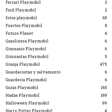
Ferrari Playmobil
2
Ford Playmobil
2
fotos playmobil
65
Fuertes Playmobil
8
Future Planet
4
Gasolinera Playmobil
6
Gimnasio Playmobil
6
Gimnastas Playmobil
5
Granja Playmobil
475
Guardacostas y salvamento
6
Guardería Playmobil
6
Guías Playmobil
165
Hadas Playmobil
189
Halloween Playmobil
99
Harry Potter Playmobil
4