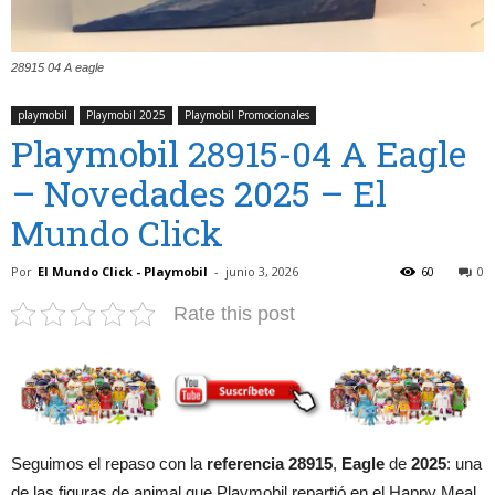
28915 04 A eagle
playmobil
Playmobil 2025
Playmobil Promocionales
Playmobil 28915-04 A Eagle
– Novedades 2025 – El
Mundo Click
Por
El Mundo Click - Playmobil
-
junio 3, 2026
60
0
Rate this post
Seguimos el repaso con la
referencia 28915
,
Eagle
de
2025
: una
de las figuras de animal que Playmobil repartió en el Happy Meal