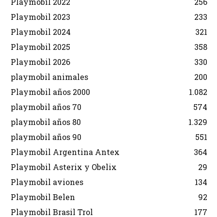
Playmobil 2022
256
Playmobil 2023
233
Playmobil 2024
321
Playmobil 2025
358
Playmobil 2026
330
playmobil animales
200
Playmobil años 2000
1.082
playmobil años 70
574
playmobil años 80
1.329
playmobil años 90
551
Playmobil Argentina Antex
364
Playmobil Asterix y Obelix
29
Playmobil aviones
134
Playmobil Belen
92
Playmobil Brasil Trol
177