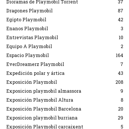
Dioramas de Playmobil Torrent
37
Dragones Playmobil
87
Egipto Playmobil
42
Enanos Playmobil
3
Entrevistas Playmobil
10
Equipo A Playmobil
2
Espacio Playmobil
164
EverDreamerz Playmobil
7
Expedición polar y ártica
43
Exposición Playmobil
208
Exposicion playmobil almassora
9
Exposición Playmobil Altura
8
Exposición Playmobil Barcelona
20
Exposicion playmobil burriana
29
Exposición Playmobil carcaixent
5