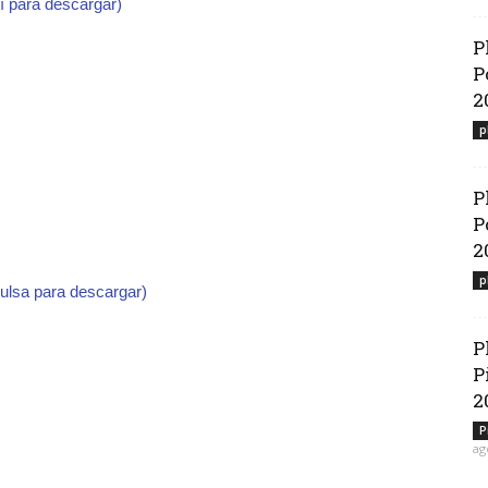
í para descargar)
P
P
2
p
P
P
2
p
pulsa para descargar)
P
P
2
P
ag