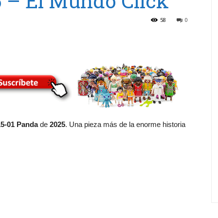
 – El Mundo Click
58
0
15-01 Panda
de
2025
. Una pieza más de la enorme historia