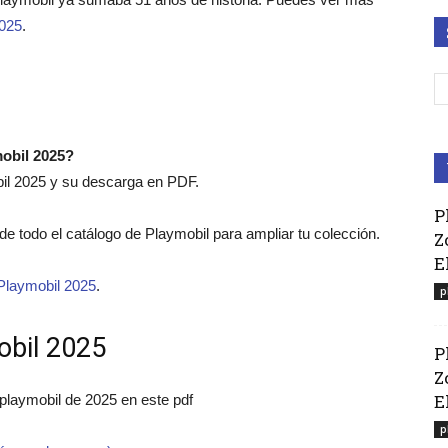
2025
.
mobil 2025?
bil 2025 y su descarga en PDF.
P
o de todo el catálogo de Playmobil para ampliar tu colección.
Z
E
Playmobil 2025
.
p
obil 2025
P
Z
El
 playmobil de 2025 en este pdf
p