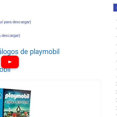
quí para descargar)
a descargar)
álogos de playmobil
obil
Ver vídeos