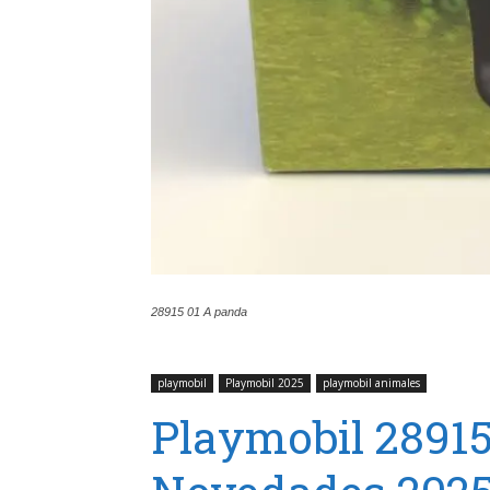
28915 01 A panda
playmobil
Playmobil 2025
playmobil animales
Playmobil 2891