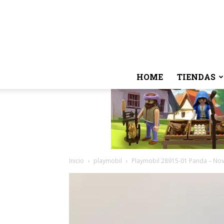
HOME
TIENDAS
Inicio
playmobil
Playmobil 28915-01 Panda – Nov