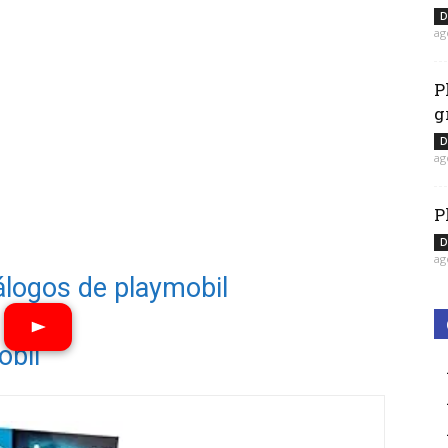
D
ag
P
g
D
ag
P
D
ag
álogos de playmobil
obil
Ver vídeos