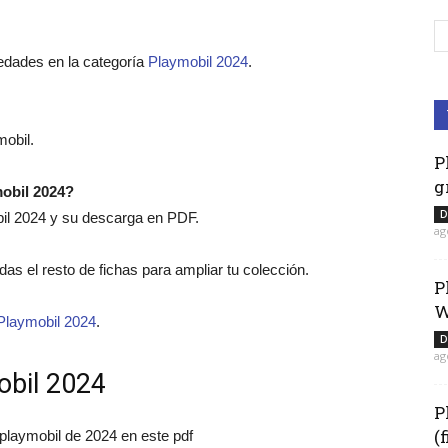
edades en la categoría
Playmobil 2024
.
obil.
P
g
mobil 2024?
D
bil 2024 y su descarga en PDF.
ag
rdas el resto de fichas para ampliar tu colección.
P
W
Playmobil 2024
.
D
ag
obil 2024
P
(
 playmobil de 2024 en este pdf