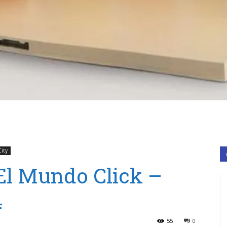
City
El Mundo Click –
4
55
0