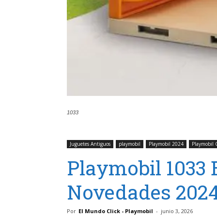
1033
Juguetes Antiguos
playmobil
Playmobil 2024
Playmobil 
Playmobil 1033 
Novedades 202
Por
El Mundo Click - Playmobil
-
junio 3, 2026