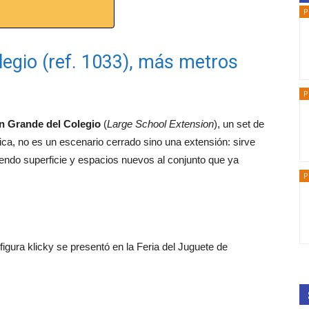
P
egio (ref. 1033), más metros
P
n Grande del Colegio
(
Large School Extension
), un set de
ca, no es un escenario cerrado sino una extensión: sirve
iendo superficie y espacios nuevos al conjunto que ya
P
igura klicky se presentó en la Feria del Juguete de