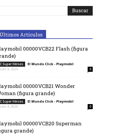
Últimos Artículos
laymobil 00000VCB22 Flash (figura
rande)
El Mundo Click - Playmobil
-
C Super Héroes
osto 4, 2026
0
laymobil 00000VCB21 Wonder
oman (figura grande)
El Mundo Click - Playmobil
-
C Super Héroes
osto 4, 2026
0
laymobil 00000VCB20 Superman
figura grande)