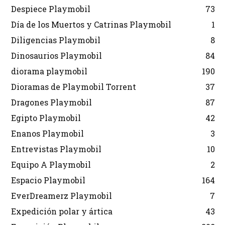
Despiece Playmobil
73
Día de los Muertos y Catrinas Playmobil
1
Diligencias Playmobil
8
Dinosaurios Playmobil
84
diorama playmobil
190
Dioramas de Playmobil Torrent
37
Dragones Playmobil
87
Egipto Playmobil
42
Enanos Playmobil
3
Entrevistas Playmobil
10
Equipo A Playmobil
2
Espacio Playmobil
164
EverDreamerz Playmobil
7
Expedición polar y ártica
43