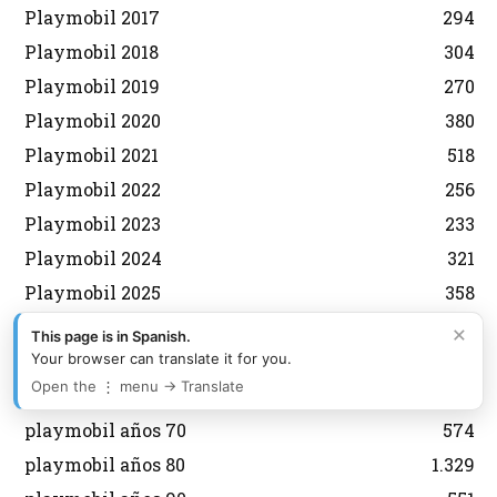
Playmobil 2017
294
Playmobil 2018
304
Playmobil 2019
270
Playmobil 2020
380
Playmobil 2021
518
Playmobil 2022
256
Playmobil 2023
233
Playmobil 2024
321
Playmobil 2025
358
Playmobil 2026
321
×
This page is in Spanish.
playmobil animales
198
Your browser can translate it for you.
Open the ⋮ menu → Translate
Playmobil años 2000
1.082
playmobil años 70
574
playmobil años 80
1.329