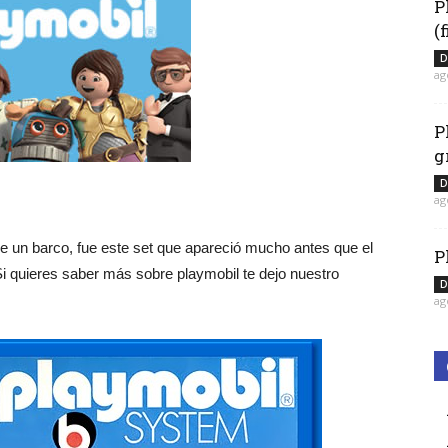
P
(
D
ag
P
g
D
ag
ue un barco, fue este set que apareció mucho antes que el
P
Si quieres saber más sobre playmobil te dejo nuestro
D
ag