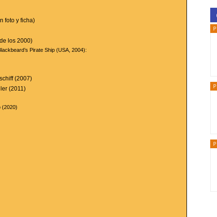
 foto y ficha)
P
de los 2000)
Blackbeard’s Pirate Ship (USA, 2004):
chiff (2007)
P
ler (2011)
p (2020)
P