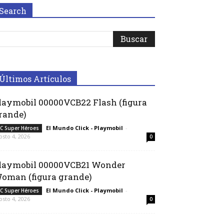
Search
Últimos Artículos
laymobil 00000VCB22 Flash (figura
rande)
El Mundo Click - Playmobil
-
C Super Héroes
osto 4, 2026
0
laymobil 00000VCB21 Wonder
oman (figura grande)
El Mundo Click - Playmobil
-
C Super Héroes
osto 4, 2026
0