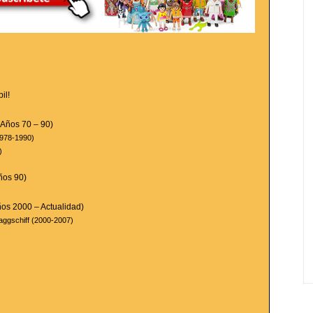
il!
(Años 70 – 90)
1978-1990)
)
ños 90)
ños 2000 – Actualidad)
aggschiff (2000-2007)