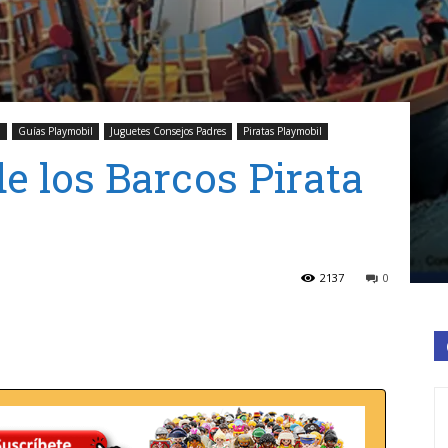
l
Guías Playmobil
Juguetes Consejos Padres
Piratas Playmobil
de los Barcos Pirata
2137
0