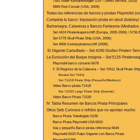
7581 Roter Korsarensegler (DS – Direct Service, 2010):
5869 Red Corsair (USA, 2009):
Todas las referencias de barcos y piratas Playmobil (con
Completa tu barco: tripulación pirata en stock (todotoy)
Barbanegra, Calaveras y Barcos Fantasma (Mediados 
Set 4424 Piratenkaperschiff (Europa, 2005-2006) / 5736 
Set 5778 Skull Pirate Ship (USA, 2006):
Set 4806 Geisterpiratenschiff (2008):
El Gigante Camuflado – Set 4290 Großes Piraten-Tarns
La Evolución del Buque Insignia – Set 5135 Piratenseg
Playmobil barco corsario 6678
F. El Regreso de la Calavera – Set 70411 Skull Pirate Shi
Review Set 70411
Set 71418 Pirate Ship (Pequeño/Mediano):
Video Barco pirata 71418
Set 71530 Large Pirate Ship (Grande):
Video Barco Pirata 71530
IV. Tabla Resumen de Barcos Pirata Principales
Otros Sets Curiosos o refritos que no aportan mucho
Barco Pirata Teledirigido 5238
Barco Pirata Playmobil USA 5810
Isla y pequeño Barco pirata referencia 5646
Playmobil 5020 Pulpo Gigante con Barca Pirata
Playmobil 5298