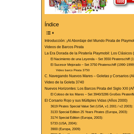
Índice
Introducción: ¡Al Abordaje del Mundo Pirata de Playmob
Videos de Barcos Pirata
La Era Dorada de la Piratería Playmobil: Los Clásicos 
El Nacimiento de una Leyenda – Set 3550 Piratenschiff (
El Sucesor Mejorado – Set 3750 Piratenschiff (1990-1999
Video barco Pirata 3750
C. Navegando Nuevos Mares – Goletas y Corsarios (A
Video de la Goleta 3740
Nuevos Horizontes: Los Barcos Pirata del Siglo XXI (A
El Coloso de los Mares – Set 3940/3286 Großes Piratenfl
El Corsario Rojo y sus Múltiples Vidas (Años 2000)
3619 Pirates Special Value Set (USA, v1 2001 / v2 2003):
3133 Special Edition 25 Years Pirates (Europa, 2003):
3174 Special Edition (Europa, 2003):
5733 (USA, 2004):
3900 (Europa, 2009)