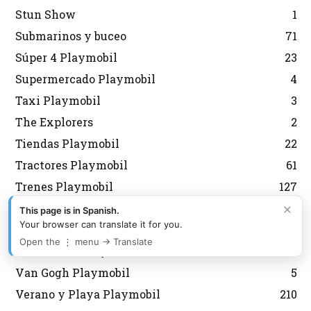
Stun Show
1
Submarinos y buceo
71
Súper 4 Playmobil
23
Supermercado Playmobil
4
Taxi Playmobil
3
The Explorers
2
Tiendas Playmobil
22
Tractores Playmobil
61
Trenes Playmobil
127
×
Trols Playmobil
1
This page is in Spanish.
Your browser can translate it for you.
Unboxing Playmobil
75
Open the ⋮ menu → Translate
Vacaciones Playmobil
40
Van Gogh Playmobil
5
Verano y Playa Playmobil
210