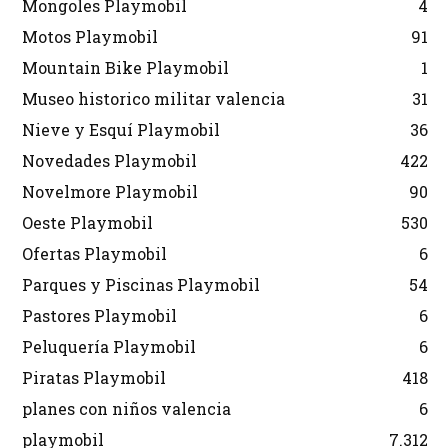
Mongoles Playmobil
4
Motos Playmobil
91
Mountain Bike Playmobil
1
Museo historico militar valencia
31
Nieve y Esquí Playmobil
36
Novedades Playmobil
422
Novelmore Playmobil
90
Oeste Playmobil
530
Ofertas Playmobil
6
Parques y Piscinas Playmobil
54
Pastores Playmobil
6
Peluquería Playmobil
6
Piratas Playmobil
418
planes con niños valencia
6
playmobil
7.312