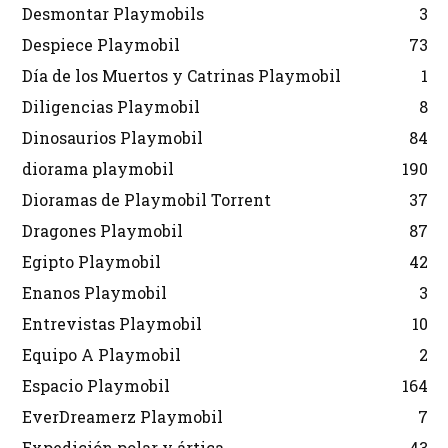
Desmontar Playmobils
3
Despiece Playmobil
73
Día de los Muertos y Catrinas Playmobil
1
Diligencias Playmobil
8
Dinosaurios Playmobil
84
diorama playmobil
190
Dioramas de Playmobil Torrent
37
Dragones Playmobil
87
Egipto Playmobil
42
Enanos Playmobil
3
Entrevistas Playmobil
10
Equipo A Playmobil
2
Espacio Playmobil
164
EverDreamerz Playmobil
7
Expedición polar y ártica
43