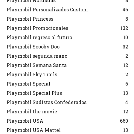
Playmobil Nordistas
8
Playmobil Personalizados Custom
46
Playmobil Princess
8
Playmobil Promocionales
132
Playmobil regreso al futuro
10
Playmobil Scooby Doo
32
Playmobil segunda mano
2
Playmobil Semana Santa
12
Playmobil Sky Trails
2
Playmobil Special
6
Playmobil Special Plus
13
Playmobil Sudistas Confederados
4
Playmobil the movie
12
Playmobil USA
660
Playmobil USA Mattel
13