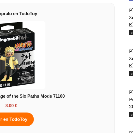
P
pralo en TodoToy
Z
E
p
P
Z
El
p
P
ge of the Six Paths Mode 71100
P
8.00 €
2
p
r en TodoToy