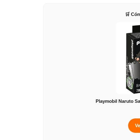
🛒 Cóm
Playmobil Naruto Sa
Ve