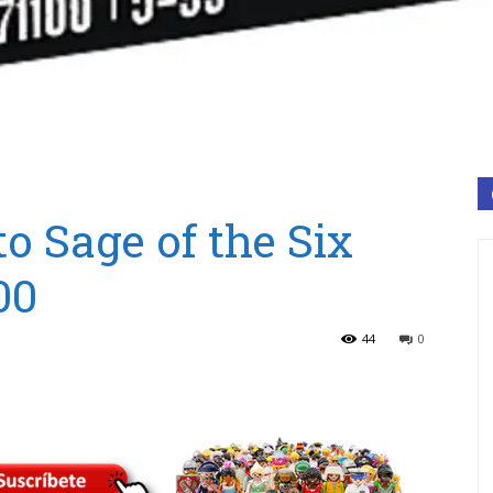
o Sage of the Six
00
44
0