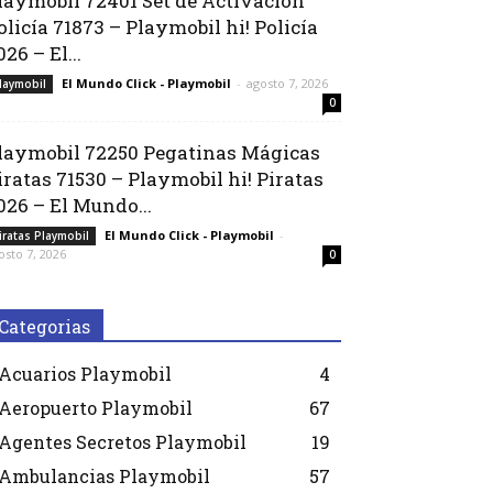
laymobil 72401 Set de Activación
olicía 71873 – Playmobil hi! Policía
026 – El...
El Mundo Click - Playmobil
-
agosto 7, 2026
laymobil
0
laymobil 72250 Pegatinas Mágicas
iratas 71530 – Playmobil hi! Piratas
026 – El Mundo...
El Mundo Click - Playmobil
-
iratas Playmobil
osto 7, 2026
0
Categorias
Acuarios Playmobil
4
Aeropuerto Playmobil
67
Agentes Secretos Playmobil
19
Ambulancias Playmobil
57