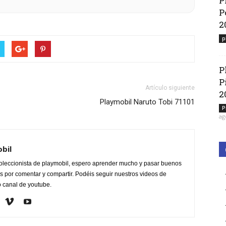
P
P
2
p
P
P
Artículo siguiente
2
Playmobil Naruto Tobi 71101
P
ag
obil
oleccionista de playmobil, espero aprender mucho y pasar buenos
 por comentar y compartir. Podéis seguir nuestros videos de
o canal de youtube.