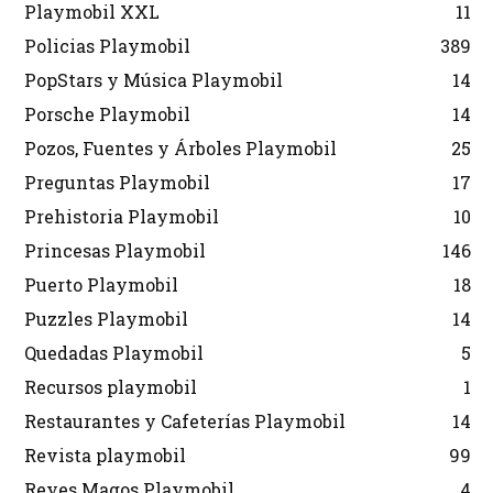
Playmobil XXL
11
Policias Playmobil
389
PopStars y Música Playmobil
14
Porsche Playmobil
14
Pozos, Fuentes y Árboles Playmobil
25
Preguntas Playmobil
17
Prehistoria Playmobil
10
Princesas Playmobil
146
Puerto Playmobil
18
Puzzles Playmobil
14
Quedadas Playmobil
5
Recursos playmobil
1
Restaurantes y Cafeterías Playmobil
14
Revista playmobil
99
Reyes Magos Playmobil
4