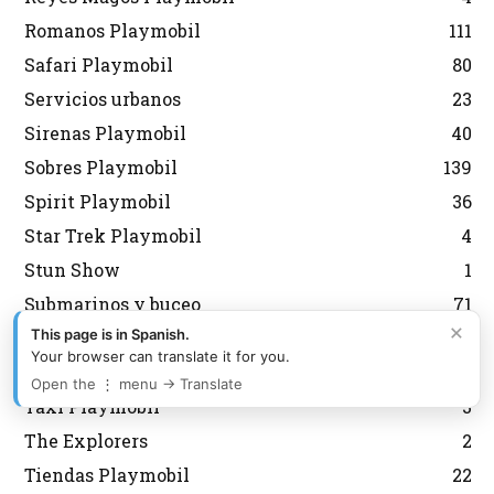
Romanos Playmobil
111
Safari Playmobil
80
Servicios urbanos
23
Sirenas Playmobil
40
Sobres Playmobil
139
Spirit Playmobil
36
Star Trek Playmobil
4
Stun Show
1
Submarinos y buceo
71
×
This page is in Spanish.
Súper 4 Playmobil
23
Your browser can translate it for you.
Supermercado Playmobil
4
Open the ⋮ menu → Translate
Taxi Playmobil
3
The Explorers
2
Tiendas Playmobil
22