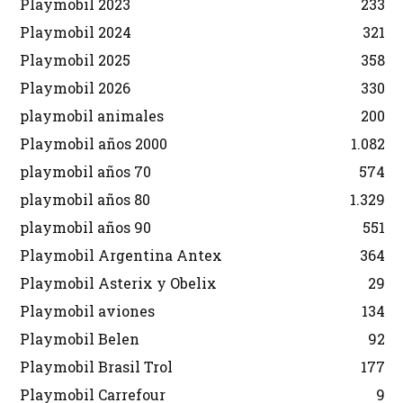
Playmobil 2023
233
Playmobil 2024
321
Playmobil 2025
358
Playmobil 2026
330
playmobil animales
200
Playmobil años 2000
1.082
playmobil años 70
574
playmobil años 80
1.329
playmobil años 90
551
Playmobil Argentina Antex
364
Playmobil Asterix y Obelix
29
Playmobil aviones
134
Playmobil Belen
92
Playmobil Brasil Trol
177
Playmobil Carrefour
9