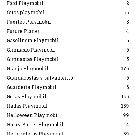
Ford Playmobil
2
fotos playmobil
65
Fuertes Playmobil
8
Future Planet
4
Gasolinera Playmobil
6
Gimnasio Playmobil
6
Gimnastas Playmobil
5
Granja Playmobil
475
Guardacostas y salvamento
6
Guardería Playmobil
6
Guías Playmobil
165
Hadas Playmobil
189
Halloween Playmobil
99
Harry Potter Playmobil
4
Helicópteros Playmobil
39