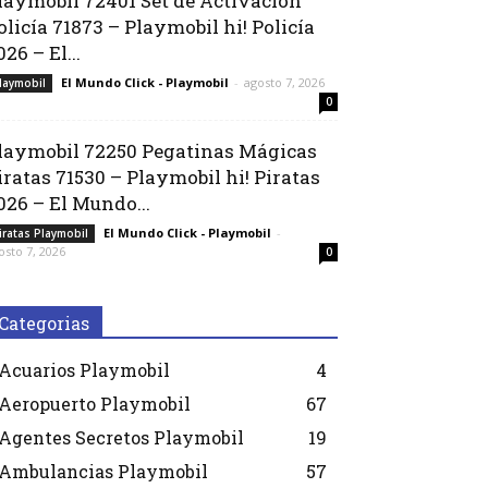
laymobil 72401 Set de Activación
olicía 71873 – Playmobil hi! Policía
026 – El...
El Mundo Click - Playmobil
-
agosto 7, 2026
laymobil
0
laymobil 72250 Pegatinas Mágicas
iratas 71530 – Playmobil hi! Piratas
026 – El Mundo...
El Mundo Click - Playmobil
-
iratas Playmobil
osto 7, 2026
0
Categorias
Acuarios Playmobil
4
Aeropuerto Playmobil
67
Agentes Secretos Playmobil
19
Ambulancias Playmobil
57