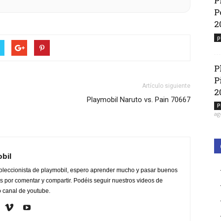
P
P
2
p
P
P
Artículo siguiente
2
Playmobil Naruto vs. Pain 70667
P
ag
obil
oleccionista de playmobil, espero aprender mucho y pasar buenos
 por comentar y compartir. Podéis seguir nuestros videos de
o canal de youtube.