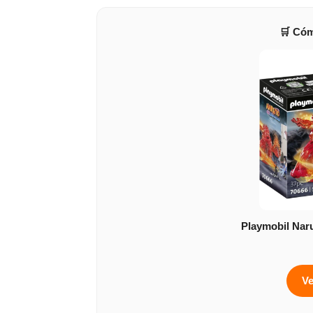
🛒 Cóm
Playmobil Naru
Ve