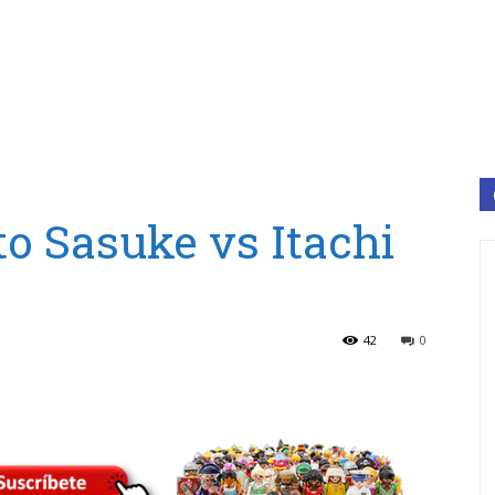
o Sasuke vs Itachi
42
0