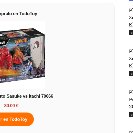
P
pralo en TodoToy
Z
E
p
P
Z
El
p
P
to Sasuke vs Itachi 70666
P
30.00 €
2
p
r en TodoToy