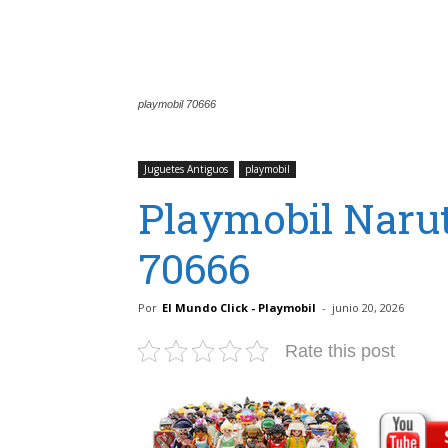
playmobil 70666
Juguetes Antiguos
playmobil
Playmobil Narut
70666
Por
El Mundo Click - Playmobil
-
junio 20, 2026
Rate this post