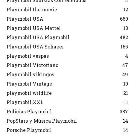
Playmobil Sudistas Confederados
4
Playmobil the movie
12
Playmobil USA
660
Playmobil USA Mattel
13
Playmobil USA Playmobil
482
Playmobil USA Schaper
165
playmobil vespas
4
Playmobil Victoriano
47
Playmobil vikingos
49
Playmobil Vintage
10
playmobil wildlife
21
Playmobil XXL
11
Policias Playmobil
387
PopStars y Música Playmobil
14
Porsche Playmobil
14