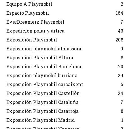
Equipo A Playmobil
2
Espacio Playmobil
164
EverDreamerz Playmobil
7
Expedición polar y ártica
43
Exposición Playmobil
208
Exposicion playmobil almassora
9
Exposición Playmobil Altura
8
Exposición Playmobil Barcelona
20
Exposicion playmobil burriana
29
Exposición Playmobil carcaixent
5
Exposición Playmobil Castellón
24
Exposición Playmobil Cataluña
7
Exposición Playmobil Catarroja
8
Exposición Playmobil Madrid
1
Exposicion Playmobil Navarres
3