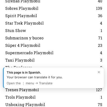
Sirenas Playmobil
40
Sobres Playmobil
139
Spirit Playmobil
36
Star Trek Playmobil
4
Stun Show
1
Submarinos y buceo
71
Súper 4 Playmobil
23
Supermercado Playmobil
4
Taxi Playmobil
3
The Explorers
2
×
This page is in Spanish.
Tiendas Playmobil
22
Your browser can translate it for you.
Tractores Playmobil
61
Open the ⋮ menu → Translate
Trenes Playmobil
127
Trols Playmobil
1
Unboxing Playmobil
75