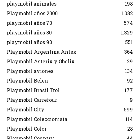
playmobil animales
198
Playmobil años 2000
1.082
playmobil años 70
574
playmobil años 80
1.329
playmobil años 90
551
Playmobil Argentina Antex
364
Playmobil Asterix y Obelix
29
Playmobil aviones
134
Playmobil Belen
92
Playmobil Brasil Trol
177
Playmobil Carrefour
9
Playmobil City
599
Playmobil Coleccionista
114
Playmobil Color
28
Playmobil Country
44