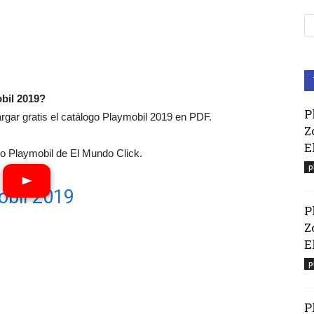
bil 2019?
P
ar gratis el catálogo Playmobil 2019 en PDF.
Z
E
 Playmobil de El Mundo Click.
p
obil 2019
P
Z
El
p
P