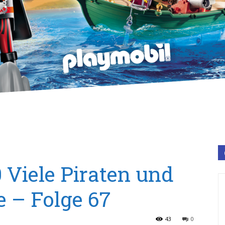
 Viele Piraten und
e – Folge 67
43
0