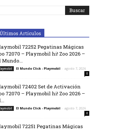
Últimos Artículos
laymobil 72252 Pegatinas Mágicas
oo 72070 – Playmobil hi! Zoo 2026 –
l Mundo...
El Mundo Click - Playmobil
-
agosto 7, 2026
laymobil
0
laymobil 72402 Set de Activación
oo 72070 – Playmobil hi! Zoo 2026 –
...
El Mundo Click - Playmobil
-
agosto 7, 2026
laymobil
0
laymobil 72251 Pegatinas Mágicas