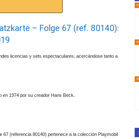
P
atzkarte – Folge 67 (ref. 80140):
019
P
ndes licencias y sets espectaculares, acercándose tanto a
P
do en 1974 por su creador Hans Beck.
ge 67 (referencia 80140) pertenece a la colección Playmobil