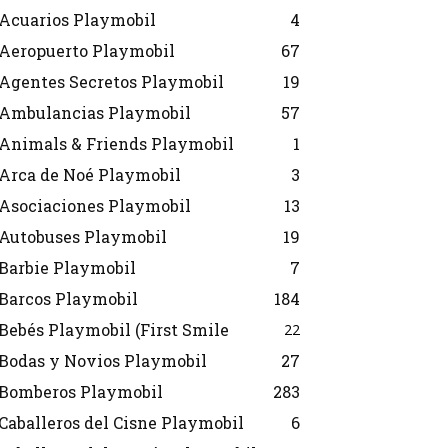
Acuarios Playmobil
4
Aeropuerto Playmobil
67
Agentes Secretos Playmobil
19
Ambulancias Playmobil
57
Animals & Friends Playmobil
1
Arca de Noé Playmobil
3
Asociaciones Playmobil
13
Autobuses Playmobil
19
Barbie Playmobil
7
Barcos Playmobil
184
Bebés Playmobil (First Smile
22
Bodas y Novios Playmobil
27
Bomberos Playmobil
283
Caballeros del Cisne Playmobil
6