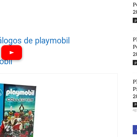
P
2
p
álogos de playmobil
P
P
2
obil
p
Ver vídeos
P
P
2
P
ag