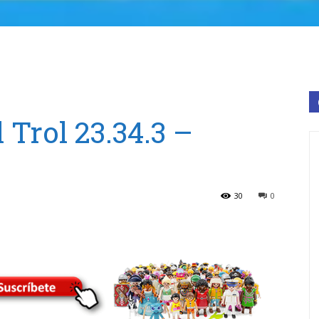
 Trol 23.34.3 –
30
0