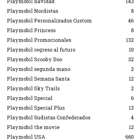
Playmobil navidad
143
Playmobil Nordistas
8
Playmobil Personalizados Custom
46
Playmobil Princess
8
Playmobil Promocionales
132
Playmobil regreso al futuro
10
Playmobil Scooby Doo
32
Playmobil segunda mano
2
Playmobil Semana Santa
12
Playmobil Sky Trails
2
Playmobil Special
6
Playmobil Special Plus
13
Playmobil Sudistas Confederados
4
Playmobil the movie
12
Playmobil USA
660