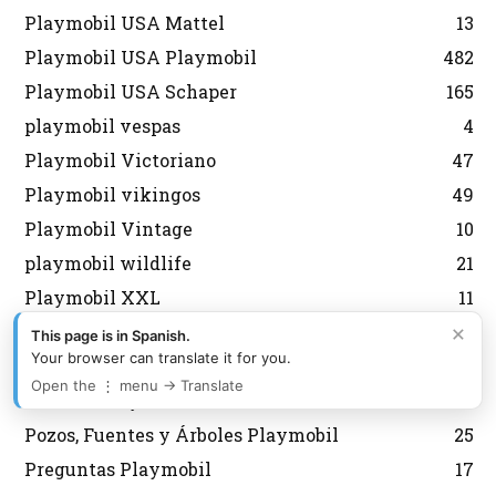
Playmobil USA Mattel
13
Playmobil USA Playmobil
482
Playmobil USA Schaper
165
playmobil vespas
4
Playmobil Victoriano
47
Playmobil vikingos
49
Playmobil Vintage
10
playmobil wildlife
21
Playmobil XXL
11
×
Policias Playmobil
389
This page is in Spanish.
Your browser can translate it for you.
PopStars y Música Playmobil
14
Open the ⋮ menu → Translate
Porsche Playmobil
14
Pozos, Fuentes y Árboles Playmobil
25
Preguntas Playmobil
17