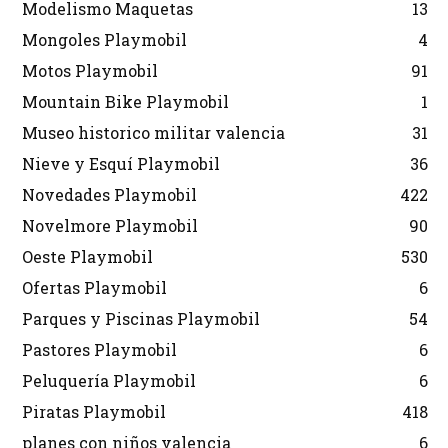
Modelismo Maquetas
13
Mongoles Playmobil
4
Motos Playmobil
91
Mountain Bike Playmobil
1
Museo historico militar valencia
31
Nieve y Esquí Playmobil
36
Novedades Playmobil
422
Novelmore Playmobil
90
Oeste Playmobil
530
Ofertas Playmobil
6
Parques y Piscinas Playmobil
54
Pastores Playmobil
6
Peluquería Playmobil
6
Piratas Playmobil
418
planes con niños valencia
6