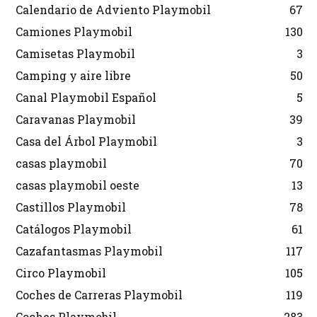
Calendario de Adviento Playmobil
67
Camiones Playmobil
130
Camisetas Playmobil
3
Camping y aire libre
50
Canal Playmobil Español
5
Caravanas Playmobil
39
Casa del Árbol Playmobil
3
casas playmobil
70
casas playmobil oeste
13
Castillos Playmobil
78
Catálogos Playmobil
61
Cazafantasmas Playmobil
117
Circo Playmobil
105
Coches de Carreras Playmobil
119
Coches Playmobil
283