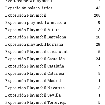
EverDreamerz Playmobil
7
Expedición polar y ártica
43
Exposición Playmobil
208
Exposicion playmobil almassora
9
Exposición Playmobil Altura
8
Exposición Playmobil Barcelona
20
Exposicion playmobil burriana
29
Exposición Playmobil carcaixent
5
Exposición Playmobil Castellón
24
Exposición Playmobil Cataluña
7
Exposición Playmobil Catarroja
8
Exposición Playmobil Madrid
1
Exposicion Playmobil Navarres
3
Exposición Playmobil Sevilla
1
Exposición Playmobil Torrevieja
5