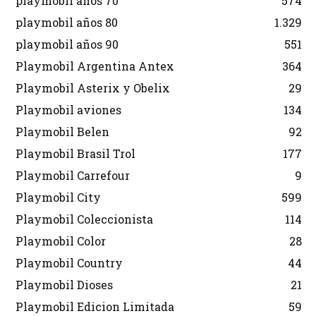
playmobil años 70
574
playmobil años 80
1.329
playmobil años 90
551
Playmobil Argentina Antex
364
Playmobil Asterix y Obelix
29
Playmobil aviones
134
Playmobil Belen
92
Playmobil Brasil Trol
177
Playmobil Carrefour
9
Playmobil City
599
Playmobil Coleccionista
114
Playmobil Color
28
Playmobil Country
44
Playmobil Dioses
21
Playmobil Edicion Limitada
59