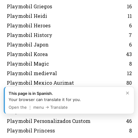
Playmobil Griegos
16
Playmobil Heidi
11
Playmobil Heroes
6
Playmobil History
7
Playmobil Japon
6
Playmobil Korea
43
Playmobil Magic
8
Playmobil medieval
12
Playmobil Mexico Aurimat
80
×
Playmobil Militares Soldados
67
This page is in Spanish.
Your browser can translate it for you.
Playmobil navidad
143
Open the ⋮ menu → Translate
Playmobil Nordistas
8
Playmobil Personalizados Custom
46
Playmobil Princess
8