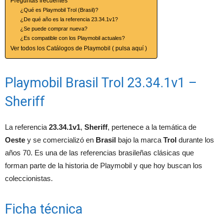
Preguntas frecuentes
¿Qué es Playmobil Trol (Brasil)?
¿De qué año es la referencia 23.34.1v1?
¿Se puede comprar nueva?
¿Es compatible con los Playmobil actuales?
Ver todos los Catálogos de Playmobil ( pulsa aquí )
Playmobil Brasil Trol 23.34.1v1 –
Sheriff
La referencia
23.34.1v1
,
Sheriff
, pertenece a la temática de
Oeste
y se comercializó en
Brasil
bajo la marca
Trol
durante los
años 70. Es una de las referencias brasileñas clásicas que
forman parte de la historia de Playmobil y que hoy buscan los
coleccionistas.
Ficha técnica