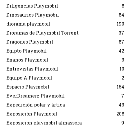
Diligencias Playmobil
8
Dinosaurios Playmobil
84
diorama playmobil
190
Dioramas de Playmobil Torrent
37
Dragones Playmobil
87
Egipto Playmobil
42
Enanos Playmobil
3
Entrevistas Playmobil
10
Equipo A Playmobil
2
Espacio Playmobil
164
EverDreamerz Playmobil
7
Expedición polar y ártica
43
Exposición Playmobil
208
Exposicion playmobil almassora
9