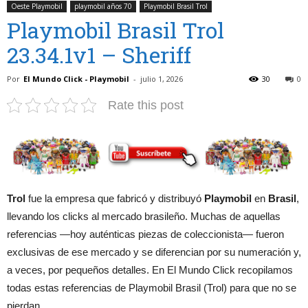
Oeste Playmobil
playmobil años 70
Playmobil Brasil Trol
Playmobil Brasil Trol
23.34.1v1 – Sheriff
Por
El Mundo Click - Playmobil
-
julio 1, 2026
30
0
Rate this post
Trol
fue la empresa que fabricó y distribuyó
Playmobil
en
Brasil
,
llevando los clicks al mercado brasileño. Muchas de aquellas
referencias —hoy auténticas piezas de coleccionista— fueron
exclusivas de ese mercado y se diferencian por su numeración y,
a veces, por pequeños detalles. En El Mundo Click recopilamos
todas estas referencias de Playmobil Brasil (Trol) para que no se
pierdan.