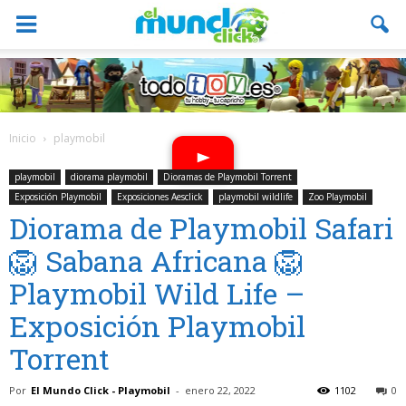
Inicio
playmobil
playmobil
diorama playmobil
Dioramas de Playmobil Torrent
Exposición Playmobil
Exposiciones Aesclick
playmobil wildlife
Zoo Playmobil
Diorama de Playmobil Safari
🦁 Sabana Africana 🦁
Playmobil Wild Life –
Exposición Playmobil
Torrent
Por
El Mundo Click - Playmobil
-
enero 22, 2022
1102
0