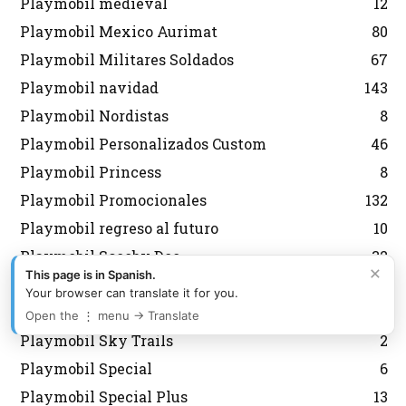
Playmobil medieval
12
Playmobil Mexico Aurimat
80
Playmobil Militares Soldados
67
Playmobil navidad
143
Playmobil Nordistas
8
Playmobil Personalizados Custom
46
Playmobil Princess
8
Playmobil Promocionales
132
Playmobil regreso al futuro
10
Playmobil Scooby Doo
32
×
This page is in Spanish.
Playmobil segunda mano
2
Your browser can translate it for you.
Playmobil Semana Santa
12
Open the ⋮ menu → Translate
Playmobil Sky Trails
2
Playmobil Special
6
Playmobil Special Plus
13