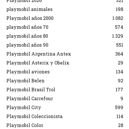
Playmobil 2026
321
playmobil animales
198
Playmobil años 2000
1.082
playmobil años 70
574
playmobil años 80
1.329
playmobil años 90
551
Playmobil Argentina Antex
364
Playmobil Asterix y Obelix
29
Playmobil aviones
134
Playmobil Belen
92
Playmobil Brasil Trol
177
Playmobil Carrefour
9
Playmobil City
599
Playmobil Coleccionista
114
Playmobil Color
28