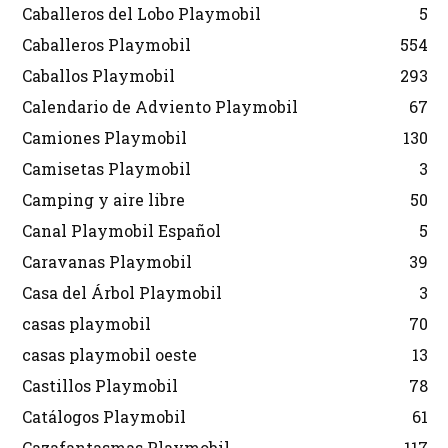
Caballeros del Lobo Playmobil
5
Caballeros Playmobil
554
Caballos Playmobil
293
Calendario de Adviento Playmobil
67
Camiones Playmobil
130
Camisetas Playmobil
3
Camping y aire libre
50
Canal Playmobil Español
5
Caravanas Playmobil
39
Casa del Árbol Playmobil
3
casas playmobil
70
casas playmobil oeste
13
Castillos Playmobil
78
Catálogos Playmobil
61
Cazafantasmas Playmobil
117