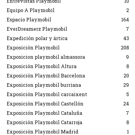
Entrevistas Playmobil
10
Equipo A Playmobil
2
Espacio Playmobil
164
EverDreamerz Playmobil
7
Expedición polar y ártica
43
Exposición Playmobil
208
Exposicion playmobil almassora
9
Exposición Playmobil Altura
8
Exposición Playmobil Barcelona
20
Exposicion playmobil burriana
29
Exposición Playmobil carcaixent
5
Exposición Playmobil Castellón
24
Exposición Playmobil Cataluña
7
Exposición Playmobil Catarroja
8
Exposición Playmobil Madrid
1