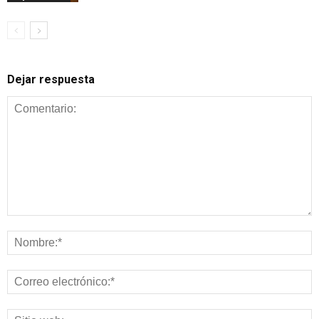
Dejar respuesta