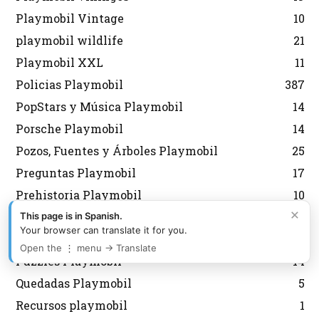
Playmobil Vintage
10
playmobil wildlife
21
Playmobil XXL
11
Policias Playmobil
387
PopStars y Música Playmobil
14
Porsche Playmobil
14
Pozos, Fuentes y Árboles Playmobil
25
Preguntas Playmobil
17
Prehistoria Playmobil
10
×
Princesas Playmobil
146
This page is in Spanish.
Your browser can translate it for you.
Puerto Playmobil
18
Open the ⋮ menu → Translate
Puzzles Playmobil
14
Quedadas Playmobil
5
Recursos playmobil
1