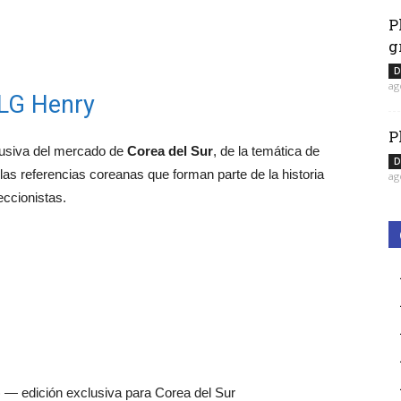
P
g
D
ag
 LG Henry
P
usiva del mercado de
Corea del Sur
, de la temática de
D
las referencias coreanas que forman parte de la historia
ag
eccionistas.
 — edición exclusiva para Corea del Sur