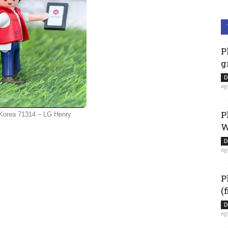
P
g
D
ag
P
Korea 71314 – LG Henry
W
D
ag
P
(
D
ag