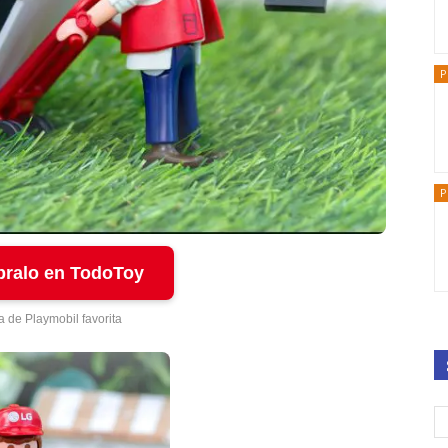
P
P
ralo en TodoToy
a de Playmobil favorita