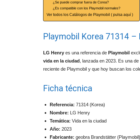
¿Se puede comprar fuera de Corea?
¿Es compatible con los Playmobil normales?
Ver todos los Catálogos de Playmobil ( pulsa aquí )
Playmobil Korea 71314 –
LG Henry
es una referencia de
Playmobil
excl
vida en la ciudad
, lanzada en 2023. Es una de 
reciente de Playmobil y que hoy buscan los col
Ficha técnica
Referencia:
71314 (Korea)
Nombre:
LG Henry
Temática:
Vida en la ciudad
Año:
2023
Fabricante:
geobra Brandstätter (Playmobil)