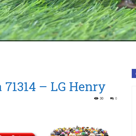
 71314 – LG Henry
30
0