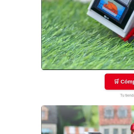
🛒 Cómp
Tu tiend