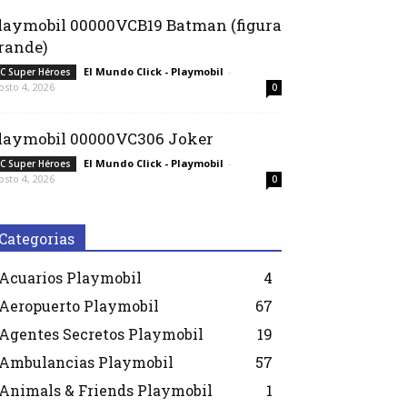
laymobil 00000VCB19 Batman (figura
rande)
El Mundo Click - Playmobil
-
C Super Héroes
osto 4, 2026
0
laymobil 00000VC306 Joker
El Mundo Click - Playmobil
-
C Super Héroes
osto 4, 2026
0
Categorias
Acuarios Playmobil
4
Aeropuerto Playmobil
67
Agentes Secretos Playmobil
19
Ambulancias Playmobil
57
Animals & Friends Playmobil
1