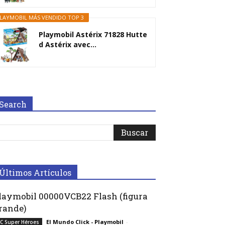
LAYMOBIL MÁS VENDIDO TOP 3
Playmobil Astérix 71828 Hutte
d Astérix avec...
Search
Últimos Artículos
laymobil 00000VCB22 Flash (figura
rande)
El Mundo Click - Playmobil
-
C Super Héroes