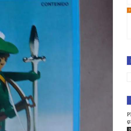
P
P
g
D