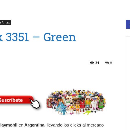
a Antex
 3351 – Green
34
0
laymobil
en
Argentina
, llevando los clicks al mercado