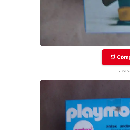
🛒 Cómp
Tu tiend