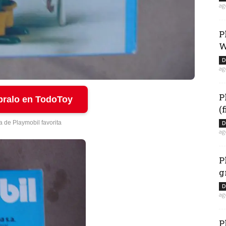
ag
P
W
D
ag
P
ralo en TodoToy
(
a de Playmobil favorita
D
ag
P
g
D
ag
P