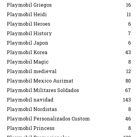
Playmobil Griegos
16
Playmobil Heidi
11
Playmobil Heroes
6
Playmobil History
7
Playmobil Japon
6
Playmobil Korea
43
Playmobil Magic
8
Playmobil medieval
12
Playmobil Mexico Aurimat
80
Playmobil Militares Soldados
67
Playmobil navidad
143
Playmobil Nordistas
8
Playmobil Personalizados Custom
46
Playmobil Princess
8