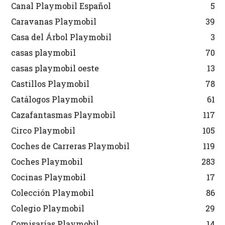
Canal Playmobil Español
5
Caravanas Playmobil
39
Casa del Árbol Playmobil
3
casas playmobil
70
casas playmobil oeste
13
Castillos Playmobil
78
Catálogos Playmobil
61
Cazafantasmas Playmobil
117
Circo Playmobil
105
Coches de Carreras Playmobil
119
Coches Playmobil
283
Cocinas Playmobil
17
Colección Playmobil
86
Colegio Playmobil
29
Comisarías Playmobil
14