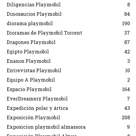
Diligencias Playmobil
8
Dinosaurios Playmobil
84
diorama playmobil
190
Dioramas de Playmobil Torrent
37
Dragones Playmobil
87
Egipto Playmobil
42
Enanos Playmobil
3
Entrevistas Playmobil
10
Equipo A Playmobil
2
Espacio Playmobil
164
EverDreamerz Playmobil
7
Expedición polar y ártica
43
Exposición Playmobil
208
Exposicion playmobil almassora
9