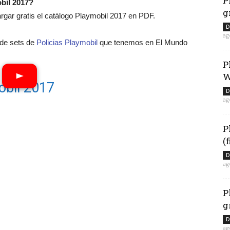
P
bil 2017?
g
ar gratis el catálogo Playmobil 2017 en PDF.
D
ag
o de sets de
Policias Playmobil
que tenemos en El Mundo
P
W
obil 2017
D
ag
P
(
D
ag
P
g
D
ag