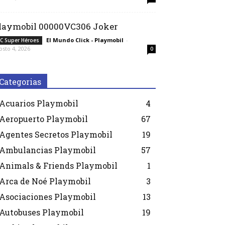
laymobil 00000VC306 Joker
El Mundo Click - Playmobil
-
C Super Héroes
osto 4, 2026
0
Categorias
Acuarios Playmobil
4
Aeropuerto Playmobil
67
Agentes Secretos Playmobil
19
Ambulancias Playmobil
57
Animals & Friends Playmobil
1
Arca de Noé Playmobil
3
Asociaciones Playmobil
13
Autobuses Playmobil
19