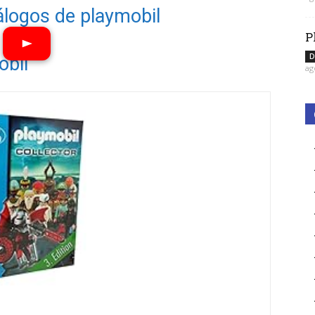
álogos de playmobil
P
D
obil
ag
Ver vídeos