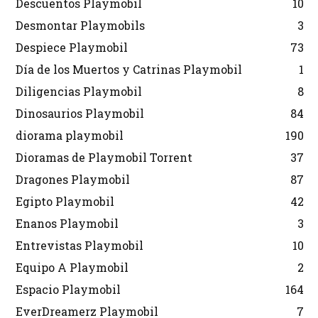
Descuentos Playmobil
10
Desmontar Playmobils
3
Despiece Playmobil
73
Día de los Muertos y Catrinas Playmobil
1
Diligencias Playmobil
8
Dinosaurios Playmobil
84
diorama playmobil
190
Dioramas de Playmobil Torrent
37
Dragones Playmobil
87
Egipto Playmobil
42
Enanos Playmobil
3
Entrevistas Playmobil
10
Equipo A Playmobil
2
Espacio Playmobil
164
EverDreamerz Playmobil
7