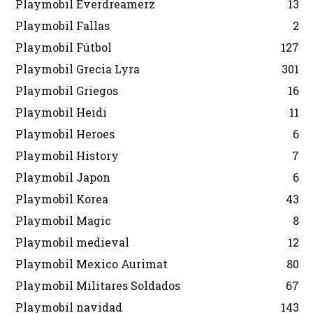
Playmobil Everdreamerz
13
Playmobil Fallas
2
Playmobil Fútbol
127
Playmobil Grecia Lyra
301
Playmobil Griegos
16
Playmobil Heidi
11
Playmobil Heroes
6
Playmobil History
7
Playmobil Japon
6
Playmobil Korea
43
Playmobil Magic
8
Playmobil medieval
12
Playmobil Mexico Aurimat
80
Playmobil Militares Soldados
67
Playmobil navidad
143