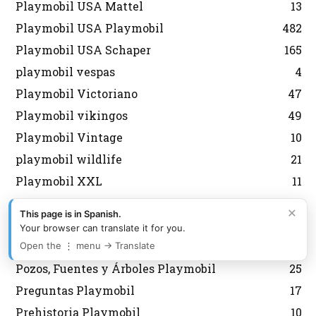
Playmobil USA Mattel
13
Playmobil USA Playmobil
482
Playmobil USA Schaper
165
playmobil vespas
4
Playmobil Victoriano
47
Playmobil vikingos
49
Playmobil Vintage
10
playmobil wildlife
21
Playmobil XXL
11
Policias Playmobil
389
×
This page is in Spanish.
PopStars y Música Playmobil
14
Your browser can translate it for you.
Porsche Playmobil
14
Open the ⋮ menu → Translate
Pozos, Fuentes y Árboles Playmobil
25
Preguntas Playmobil
17
Prehistoria Playmobil
10