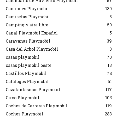
Calendario de Adviento Playmobil
67
Camiones Playmobil
130
Camisetas Playmobil
3
Camping y aire libre
50
Canal Playmobil Español
5
Caravanas Playmobil
39
Casa del Árbol Playmobil
3
casas playmobil
70
casas playmobil oeste
13
Castillos Playmobil
78
Catálogos Playmobil
61
Cazafantasmas Playmobil
117
Circo Playmobil
105
Coches de Carreras Playmobil
119
Coches Playmobil
283