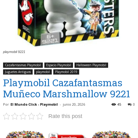
playmobil 9221
Cazafantasmas Playmobil
Espacio Playmobil
Halloween Playmobil
Juguetes Antiguos
playmobil
Playmobil 2019
Playmobil Cazafantasmas
Muñeco Marshmallow 9221
Por
El Mundo Click - Playmobil
-
junio 20, 2026
45
0
Rate this post