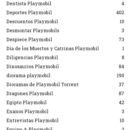
Dentista Playmobil
4
Deportes Playmobil
402
Descuentos Playmobil
10
Desmontar Playmobils
3
Despiece Playmobil
73
Día de los Muertos y Catrinas Playmobil
1
Diligencias Playmobil
8
Dinosaurios Playmobil
84
diorama playmobil
190
Dioramas de Playmobil Torrent
37
Dragones Playmobil
87
Egipto Playmobil
42
Enanos Playmobil
3
Entrevistas Playmobil
10
Equipo A Playmobil
2