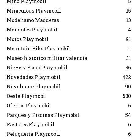
Mina Playmobil
5
Miraculous Playmobil
15
Modelismo Maquetas
13
Mongoles Playmobil
4
Motos Playmobil
91
Mountain Bike Playmobil
1
Museo historico militar valencia
31
Nieve y Esquí Playmobil
36
Novedades Playmobil
422
Novelmore Playmobil
90
Oeste Playmobil
530
Ofertas Playmobil
6
Parques y Piscinas Playmobil
54
Pastores Playmobil
6
Peluquería Playmobil
6