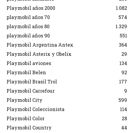
Playmobil años 2000
1.082
playmobil años 70
574
playmobil años 80
1.329
playmobil años 90
551
Playmobil Argentina Antex
364
Playmobil Asterix y Obelix
29
Playmobil aviones
134
Playmobil Belen
92
Playmobil Brasil Trol
177
Playmobil Carrefour
9
Playmobil City
599
Playmobil Coleccionista
114
Playmobil Color
28
Playmobil Country
44