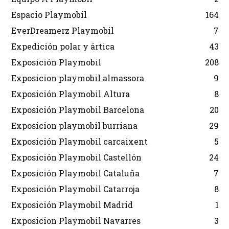
Espacio Playmobil
164
EverDreamerz Playmobil
7
Expedición polar y ártica
43
Exposición Playmobil
208
Exposicion playmobil almassora
9
Exposición Playmobil Altura
8
Exposición Playmobil Barcelona
20
Exposicion playmobil burriana
29
Exposición Playmobil carcaixent
5
Exposición Playmobil Castellón
24
Exposición Playmobil Cataluña
7
Exposición Playmobil Catarroja
8
Exposición Playmobil Madrid
1
Exposicion Playmobil Navarres
3