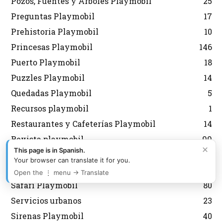
Pozos, Fuentes y Árboles Playmobil
25
Preguntas Playmobil
17
Prehistoria Playmobil
10
Princesas Playmobil
146
Puerto Playmobil
18
Puzzles Playmobil
14
Quedadas Playmobil
5
Recursos playmobil
1
Restaurantes y Cafeterías Playmobil
14
Revista playmobil
99
×
This page is in Spanish.
Reyes Magos Playmobil
4
Your browser can translate it for you.
Romanos Playmobil
111
Open the ⋮ menu → Translate
Safari Playmobil
80
Servicios urbanos
23
Sirenas Playmobil
40