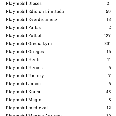
Playmobil Dioses
21
Playmobil Edicion Limitada
59
Playmobil Everdreamerz
13
Playmobil Fallas
2
Playmobil Fútbol
127
Playmobil Grecia Lyra
301
Playmobil Griegos
16
Playmobil Heidi
11
Playmobil Heroes
6
Playmobil History
7
Playmobil Japon
6
Playmobil Korea
43
Playmobil Magic
8
Playmobil medieval
12
Playmobil Mexico Aurimat
80