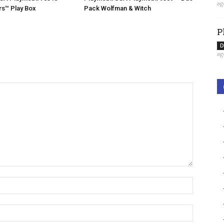
ag
rs™ Play Box
Pack Wolfman & Witch
P
D
ag