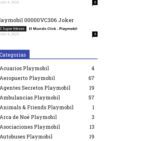
osto 4, 2026
0
laymobil 00000VC306 Joker
El Mundo Click - Playmobil
-
C Super Héroes
osto 4, 2026
0
Categorias
Acuarios Playmobil
4
Aeropuerto Playmobil
67
Agentes Secretos Playmobil
19
Ambulancias Playmobil
57
Animals & Friends Playmobil
1
Arca de Noé Playmobil
3
Asociaciones Playmobil
13
Autobuses Playmobil
19