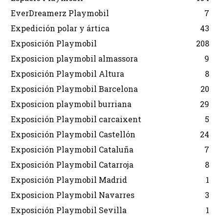
EverDreamerz Playmobil
7
Expedición polar y ártica
43
Exposición Playmobil
208
Exposicion playmobil almassora
9
Exposición Playmobil Altura
8
Exposición Playmobil Barcelona
20
Exposicion playmobil burriana
29
Exposición Playmobil carcaixent
5
Exposición Playmobil Castellón
24
Exposición Playmobil Cataluña
7
Exposición Playmobil Catarroja
8
Exposición Playmobil Madrid
1
Exposicion Playmobil Navarres
3
Exposición Playmobil Sevilla
1