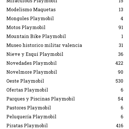
Miraculous Playmobil
15
Modelismo Maquetas
13
Mongoles Playmobil
4
Motos Playmobil
91
Mountain Bike Playmobil
1
Museo historico militar valencia
31
Nieve y Esquí Playmobil
36
Novedades Playmobil
422
Novelmore Playmobil
90
Oeste Playmobil
530
Ofertas Playmobil
6
Parques y Piscinas Playmobil
54
Pastores Playmobil
6
Peluquería Playmobil
6
Piratas Playmobil
416