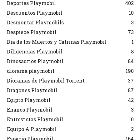
Deportes Playmobil
402
Descuentos Playmobil
10
Desmontar Playmobils
3
Despiece Playmobil
73
Día de los Muertos y Catrinas Playmobil
1
Diligencias Playmobil
8
Dinosaurios Playmobil
84
diorama playmobil
190
Dioramas de Playmobil Torrent
37
Dragones Playmobil
87
Egipto Playmobil
42
Enanos Playmobil
3
Entrevistas Playmobil
10
Equipo A Playmobil
2
Espacio Playmobil
164