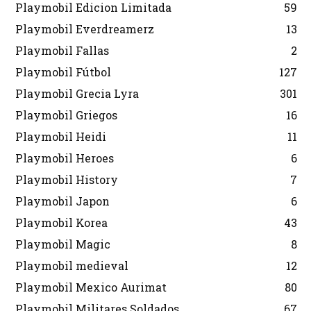
Playmobil Edicion Limitada
59
Playmobil Everdreamerz
13
Playmobil Fallas
2
Playmobil Fútbol
127
Playmobil Grecia Lyra
301
Playmobil Griegos
16
Playmobil Heidi
11
Playmobil Heroes
6
Playmobil History
7
Playmobil Japon
6
Playmobil Korea
43
Playmobil Magic
8
Playmobil medieval
12
Playmobil Mexico Aurimat
80
Playmobil Militares Soldados
67