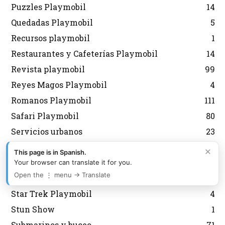
Puzzles Playmobil
14
Quedadas Playmobil
5
Recursos playmobil
1
Restaurantes y Cafeterías Playmobil
14
Revista playmobil
99
Reyes Magos Playmobil
4
Romanos Playmobil
111
Safari Playmobil
80
Servicios urbanos
23
Sirenas Playmobil
40
×
This page is in Spanish.
Sobres Playmobil
139
Your browser can translate it for you.
Open the ⋮ menu → Translate
Spirit Playmobil
36
Star Trek Playmobil
4
Stun Show
1
Submarinos y buceo
71