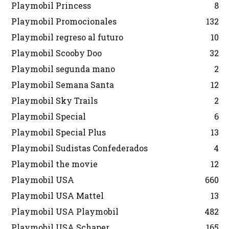
Playmobil Princess
8
Playmobil Promocionales
132
Playmobil regreso al futuro
10
Playmobil Scooby Doo
32
Playmobil segunda mano
2
Playmobil Semana Santa
12
Playmobil Sky Trails
2
Playmobil Special
6
Playmobil Special Plus
13
Playmobil Sudistas Confederados
4
Playmobil the movie
12
Playmobil USA
660
Playmobil USA Mattel
13
Playmobil USA Playmobil
482
Playmobil USA Schaper
165