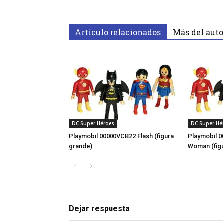
Artículo relacionados
Más del auto
DC Super Héroes
DC Super Hé
Playmobil 00000VCB22 Flash (figura
Playmobil 
grande)
Woman (fig
Dejar respuesta