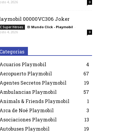
osto 4, 2026
0
laymobil 00000VC306 Joker
El Mundo Click - Playmobil
-
C Super Héroes
osto 4, 2026
0
Categorias
Acuarios Playmobil
4
Aeropuerto Playmobil
67
Agentes Secretos Playmobil
19
Ambulancias Playmobil
57
Animals & Friends Playmobil
1
Arca de Noé Playmobil
3
Asociaciones Playmobil
13
Autobuses Playmobil
19