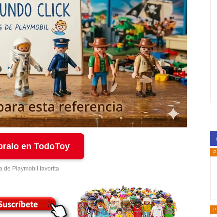
ralo en TodoToy
P
a de Playmobil favorita
P