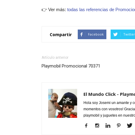
👉 Ver más:
todas las referencias de Promocio
Compartir
Facebook
Twitter
Artículo anterior
Playmobil Promocional 70371
El Mundo Click - Playm
Hola soy Josemi un amante y c
momentos con vosotros! Gracias
playmobil y juguetes en nuestr