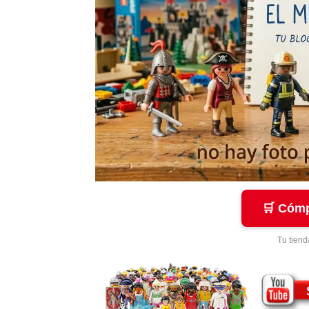
🛒 Cómp
Tu tiend