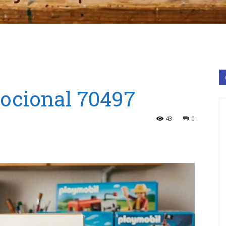
ocional 70497
43
0