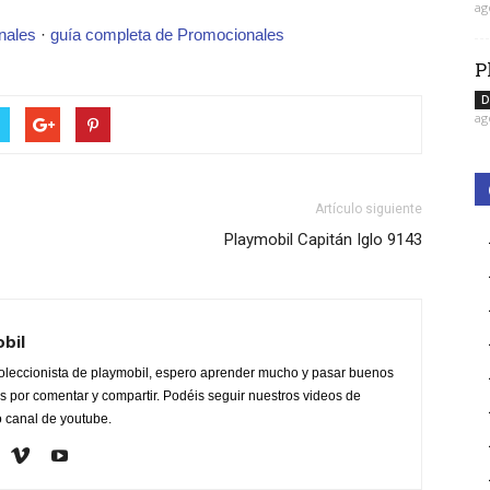
ag
nales
·
guía completa de Promocionales
P
D
ag
Artículo siguiente
Playmobil Capitán Iglo 9143
obil
oleccionista de playmobil, espero aprender mucho y pasar buenos
 por comentar y compartir. Podéis seguir nuestros videos de
o canal de youtube.