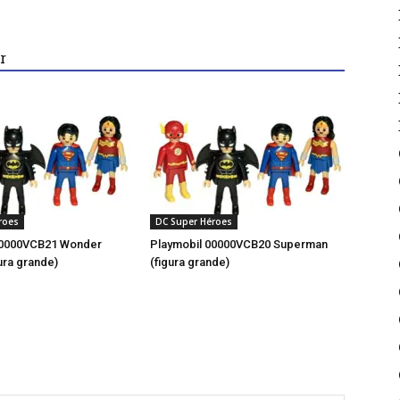
r
roes
DC Super Héroes
00000VCB21 Wonder
Playmobil 00000VCB20 Superman
ura grande)
(figura grande)