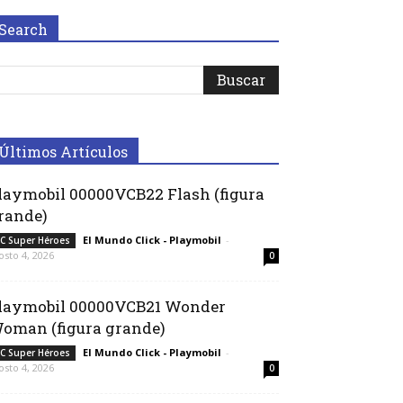
Search
Últimos Artículos
laymobil 00000VCB22 Flash (figura
rande)
El Mundo Click - Playmobil
-
C Super Héroes
osto 4, 2026
0
laymobil 00000VCB21 Wonder
oman (figura grande)
El Mundo Click - Playmobil
-
C Super Héroes
osto 4, 2026
0