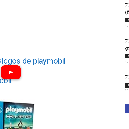
P
(
D
ag
P
g
D
álogos de playmobil
ag
P
obil
D
Ver vídeos
ag