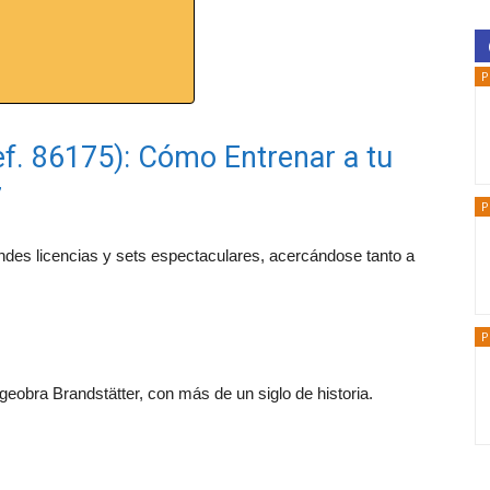
P
f. 86175): Cómo Entrenar a tu
7
P
ndes licencias y sets espectaculares, acercándose tanto a
P
eobra Brandstätter, con más de un siglo de historia.