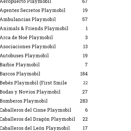
Aeropuerto Playmobil
67
Agentes Secretos Playmobil
19
Ambulancias Playmobil
57
Animals & Friends Playmobil
1
Arca de Noé Playmobil
3
Asociaciones Playmobil
13
Autobuses Playmobil
19
Barbie Playmobil
7
Barcos Playmobil
184
Bebés Playmobil (First Smile
22
Bodas y Novios Playmobil
27
Bomberos Playmobil
283
Caballeros del Cisne Playmobil
6
Caballeros del Dragón Playmobil
22
Caballeros del León Playmobil
17