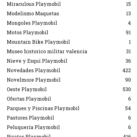
Miraculous Playmobil
15
Modelismo Maquetas
13
Mongoles Playmobil
4
Motos Playmobil
91
Mountain Bike Playmobil
1
Museo historico militar valencia
31
Nieve y Esquí Playmobil
36
Novedades Playmobil
422
Novelmore Playmobil
90
Oeste Playmobil
530
Ofertas Playmobil
6
Parques y Piscinas Playmobil
54
Pastores Playmobil
6
Peluquería Playmobil
6
Piratas Playmobil
416