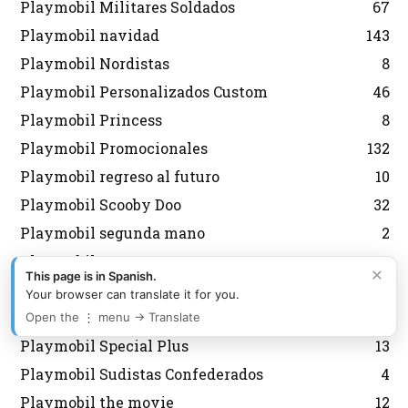
Playmobil Militares Soldados
67
Playmobil navidad
143
Playmobil Nordistas
8
Playmobil Personalizados Custom
46
Playmobil Princess
8
Playmobil Promocionales
132
Playmobil regreso al futuro
10
Playmobil Scooby Doo
32
Playmobil segunda mano
2
Playmobil Semana Santa
12
×
This page is in Spanish.
Playmobil Sky Trails
2
Your browser can translate it for you.
Playmobil Special
6
Open the ⋮ menu → Translate
Playmobil Special Plus
13
Playmobil Sudistas Confederados
4
Playmobil the movie
12