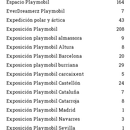
Espacio Playmobil
164
EverDreamerz Playmobil
7
Expedición polar y ártica
43
Exposición Playmobil
208
Exposicion playmobil almassora
9
Exposición Playmobil Altura
8
Exposición Playmobil Barcelona
20
Exposicion playmobil burriana
29
Exposición Playmobil carcaixent
5
Exposición Playmobil Castellón
24
Exposición Playmobil Cataluña
7
Exposición Playmobil Catarroja
8
Exposición Playmobil Madrid
1
Exposicion Playmobil Navarres
3
Exposición Playmobil Sevilla
1