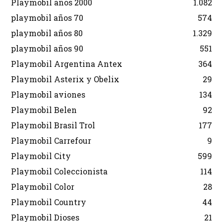
Playmobil años 2000
1.082
playmobil años 70
574
playmobil años 80
1.329
playmobil años 90
551
Playmobil Argentina Antex
364
Playmobil Asterix y Obelix
29
Playmobil aviones
134
Playmobil Belen
92
Playmobil Brasil Trol
177
Playmobil Carrefour
9
Playmobil City
599
Playmobil Coleccionista
114
Playmobil Color
28
Playmobil Country
44
Playmobil Dioses
21