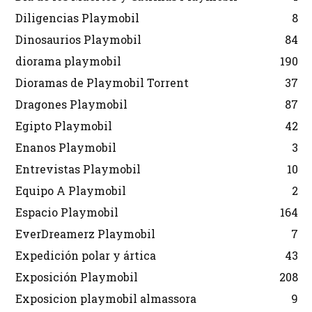
Diligencias Playmobil
8
Dinosaurios Playmobil
84
diorama playmobil
190
Dioramas de Playmobil Torrent
37
Dragones Playmobil
87
Egipto Playmobil
42
Enanos Playmobil
3
Entrevistas Playmobil
10
Equipo A Playmobil
2
Espacio Playmobil
164
EverDreamerz Playmobil
7
Expedición polar y ártica
43
Exposición Playmobil
208
Exposicion playmobil almassora
9