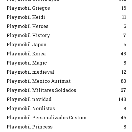
Playmobil Griegos
16
Playmobil Heidi
11
Playmobil Heroes
6
Playmobil History
7
Playmobil Japon
6
Playmobil Korea
43
Playmobil Magic
8
Playmobil medieval
12
Playmobil Mexico Aurimat
80
Playmobil Militares Soldados
67
Playmobil navidad
143
Playmobil Nordistas
8
Playmobil Personalizados Custom
46
Playmobil Princess
8