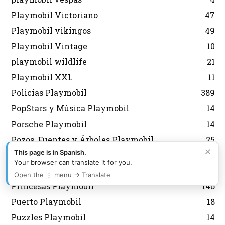
Playmobil Victoriano
47
Playmobil vikingos
49
Playmobil Vintage
10
playmobil wildlife
21
Playmobil XXL
11
Policias Playmobil
389
PopStars y Música Playmobil
14
Porsche Playmobil
14
Pozos, Fuentes y Árboles Playmobil
25
×
This page is in Spanish.
Preguntas Playmobil
17
Your browser can translate it for you.
Prehistoria Playmobil
10
Open the ⋮ menu → Translate
Princesas Playmobil
146
Puerto Playmobil
18
Puzzles Playmobil
14