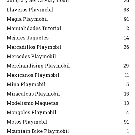
Jungla y Selva Playmobil
26
Llaveros Playmobil
38
Magia Playmobil
91
Manualidades Tutorial
2
Mejores Juguetes
14
Mercadillos Playmobil
26
Mercedes Playmobil
1
Merchandising Playmobil
29
Mexicanos Playmobil
11
Mina Playmobil
5
Miraculous Playmobil
15
Modelismo Maquetas
13
Mongoles Playmobil
4
Motos Playmobil
91
Mountain Bike Playmobil
1