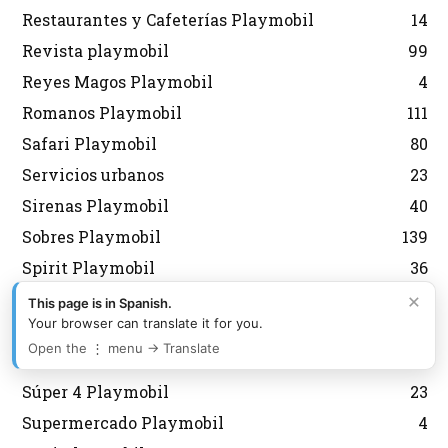
Restaurantes y Cafeterías Playmobil
14
Revista playmobil
99
Reyes Magos Playmobil
4
Romanos Playmobil
111
Safari Playmobil
80
Servicios urbanos
23
Sirenas Playmobil
40
Sobres Playmobil
139
Spirit Playmobil
36
×
Star Trek Playmobil
4
This page is in Spanish.
Your browser can translate it for you.
Stun Show
1
Open the ⋮ menu → Translate
Submarinos y buceo
71
Súper 4 Playmobil
23
Supermercado Playmobil
4