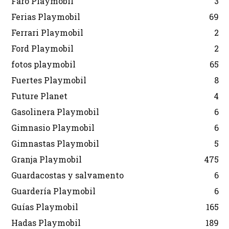
Faro Playmobil
3
Ferias Playmobil
69
Ferrari Playmobil
2
Ford Playmobil
2
fotos playmobil
65
Fuertes Playmobil
8
Future Planet
4
Gasolinera Playmobil
6
Gimnasio Playmobil
6
Gimnastas Playmobil
5
Granja Playmobil
475
Guardacostas y salvamento
6
Guardería Playmobil
6
Guías Playmobil
165
Hadas Playmobil
189