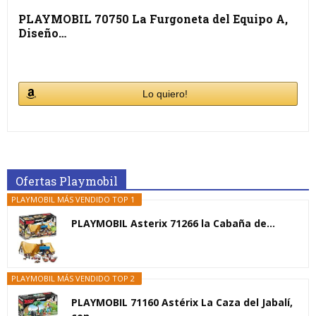
PLAYMOBIL 70750 La Furgoneta del Equipo A,
Diseño…
Lo quiero!
Ofertas Playmobil
PLAYMOBIL MÁS VENDIDO TOP 1
PLAYMOBIL Asterix 71266 la Cabaña de...
PLAYMOBIL MÁS VENDIDO TOP 2
PLAYMOBIL 71160 Astérix La Caza del Jabalí,