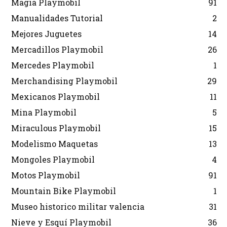
Magia Playmobil
91
Manualidades Tutorial
2
Mejores Juguetes
14
Mercadillos Playmobil
26
Mercedes Playmobil
1
Merchandising Playmobil
29
Mexicanos Playmobil
11
Mina Playmobil
5
Miraculous Playmobil
15
Modelismo Maquetas
13
Mongoles Playmobil
4
Motos Playmobil
91
Mountain Bike Playmobil
1
Museo historico militar valencia
31
Nieve y Esquí Playmobil
36