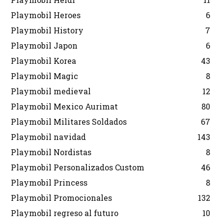
Playmobil Heroes
6
Playmobil History
7
Playmobil Japon
6
Playmobil Korea
43
Playmobil Magic
8
Playmobil medieval
12
Playmobil Mexico Aurimat
80
Playmobil Militares Soldados
67
Playmobil navidad
143
Playmobil Nordistas
8
Playmobil Personalizados Custom
46
Playmobil Princess
8
Playmobil Promocionales
132
Playmobil regreso al futuro
10