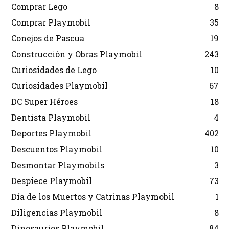
Comprar Lego
8
Comprar Playmobil
35
Conejos de Pascua
19
Construcción y Obras Playmobil
243
Curiosidades de Lego
10
Curiosidades Playmobil
67
DC Super Héroes
18
Dentista Playmobil
4
Deportes Playmobil
402
Descuentos Playmobil
10
Desmontar Playmobils
3
Despiece Playmobil
73
Día de los Muertos y Catrinas Playmobil
1
Diligencias Playmobil
8
Dinosaurios Playmobil
84